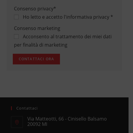
Consenso privacy
*
Ho letto e accetto
l'informativa privacy
*
Consenso marketing
Acconsento al trattamento dei miei dati
per finalità di marketing
Contattaci
Via Matteotti, 66 - Cinisello Balsamo
20092 MI
Opens