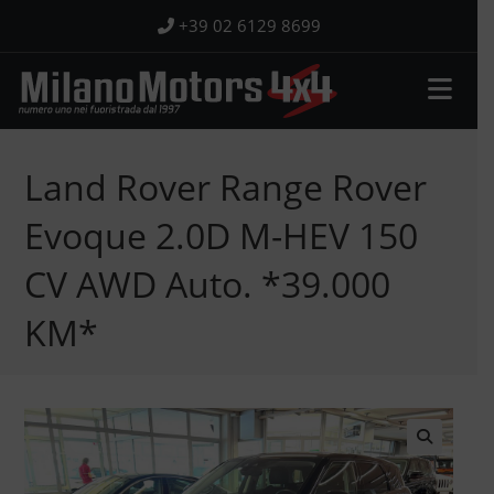
Salta
+39 02 6129 8699
al
contenuto
Land Rover Range Rover
Evoque 2.0D M-HEV 150
CV AWD Auto. *39.000
KM*
🔍