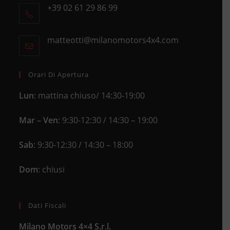
+39 02 61 29 86 99
in
Opens
a
in
new
matteotti@milanomotors4x4.com
Opens
your
tab
in
application
your
application
Orari Di Apertura
Lun
: mattina chiuso/ 14:30-19:00
Mar – Ven
: 9:30-12:30 / 14:30 – 19:00
Sab
: 9:30-12:30 / 14:30 – 18:00
Dom
: chiusi
Dati Fiscali
Milano Motors 4×4 S.r.l.