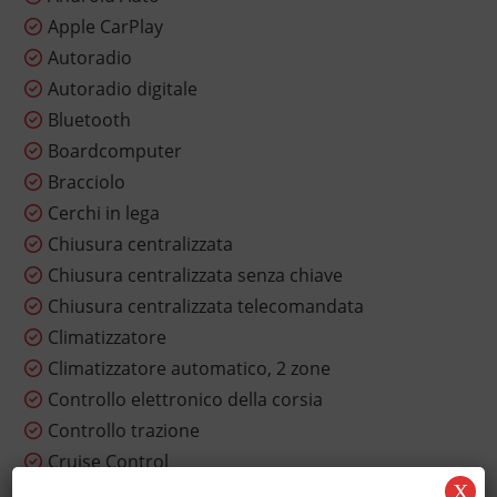
Apple CarPlay
Autoradio
Autoradio digitale
Bluetooth
Boardcomputer
Bracciolo
Cerchi in lega
Chiusura centralizzata
Chiusura centralizzata senza chiave
Chiusura centralizzata telecomandata
Climatizzatore
Climatizzatore automatico, 2 zone
Controllo elettronico della corsia
Controllo trazione
Cruise Control
X
ESP