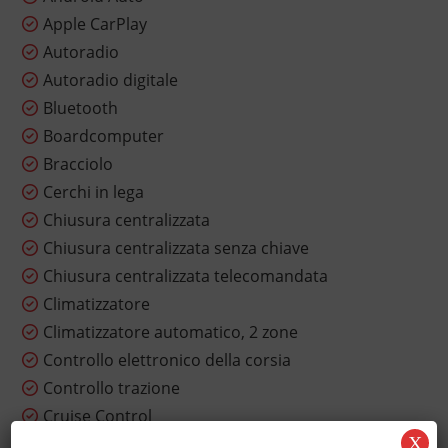
Apple CarPlay
Autoradio
Autoradio digitale
Bluetooth
Boardcomputer
Bracciolo
Cerchi in lega
Chiusura centralizzata
Chiusura centralizzata senza chiave
Chiusura centralizzata telecomandata
Climatizzatore
Climatizzatore automatico, 2 zone
Controllo elettronico della corsia
Controllo trazione
Cruise Control
X
ESP