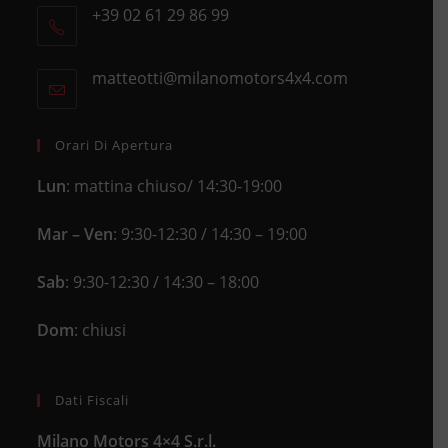
+39 02 61 29 86 99
in
Opens
a
in
new
matteotti@milanomotors4x4.com
Opens
your
tab
in
application
your
application
Orari Di Apertura
Lun
: mattina chiuso/ 14:30-19:00
Mar – Ven
: 9:30-12:30 / 14:30 – 19:00
Sab
: 9:30-12:30 / 14:30 – 18:00
Dom
: chiusi
Dati Fiscali
Milano Motors 4×4 S.r.l.