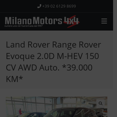
Salta
+39 02 6129 8699
al
contenuto
Land Rover Range Rover
Evoque 2.0D M-HEV 150
CV AWD Auto. *39.000
KM*
🔍