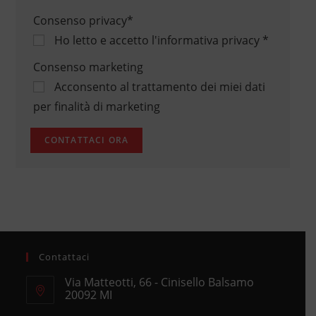
Consenso privacy
*
Ho letto e accetto
l'informativa privacy
*
Consenso marketing
Acconsento al trattamento dei miei dati
per finalità di marketing
Contattaci
Via Matteotti, 66 - Cinisello Balsamo
20092 MI
Opens