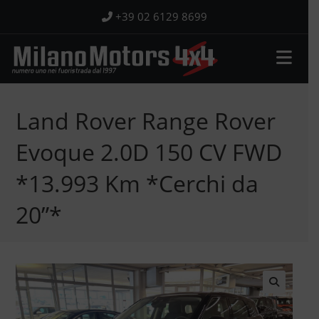
Salta
+39 02 6129 8699
al
contenuto
Land Rover Range Rover
Evoque 2.0D 150 CV FWD
*13.993 Km *Cerchi da
20”*
🔍