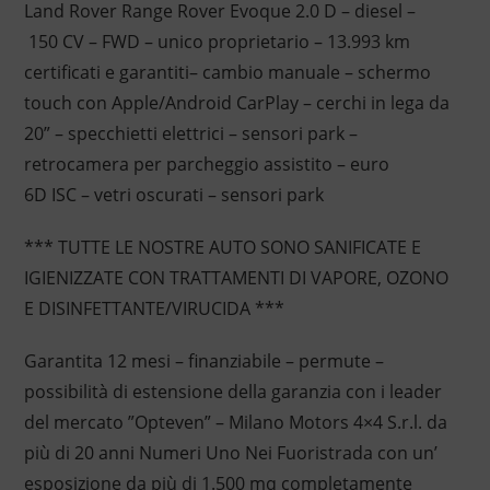
Land Rover Range Rover Evoque 2.0 D – diesel –
150 CV – FWD – unico proprietario – 13.993 km
certificati e garantiti– cambio manuale – schermo
touch con Apple/Android CarPlay – cerchi in lega da
20” – specchietti elettrici – sensori park –
retrocamera per parcheggio assistito – euro
6D ISC – vetri oscurati – sensori park
*** TUTTE LE NOSTRE AUTO SONO SANIFICATE E
IGIENIZZATE CON TRATTAMENTI DI VAPORE, OZONO
E DISINFETTANTE/VIRUCIDA ***
Garantita 12 mesi – finanziabile – permute –
possibilità di estensione della garanzia con i leader
del mercato ”Opteven” – Milano Motors 4×4 S.r.l. da
più di 20 anni Numeri Uno Nei Fuoristrada con un’
esposizione da più di 1.500 mq completamente