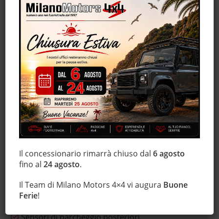
Fari LED
Fendinebbia
Frenata d'emergenza assistita
Hill holder
Immobilizzatore elettronico
Isofix
Leve al volante
Marmitta catalitica
Monitoraggio pressione pneumatici
MP3
Regolazione elettrica sedili
Il concessionario rimarrà chiuso dal
6 agosto
Sedile posteriore sdoppiato
fino al
24 agosto
.
Sensore di luce
Il Team di Milano Motors 4×4 vi augura
Buone
Sensore di pioggia
Ferie
!
Sensori di parcheggio anteriori
Sensori di parcheggio posteriori