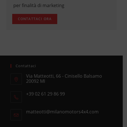
per finalità di marketing
Contattaci
Via Matteotti, 66 - Cinisello Balsamo
20092 MI
Opens
+39 02 61 29 86 99
in
Opens
a
in
new
matteotti@milanomotors4x4.com
Opens
your
tab
in
application
your
application