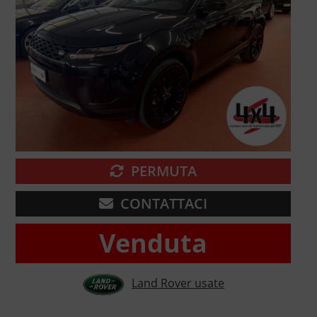
PERMUTA
CONTATTACI
Venduta
Land Rover usate