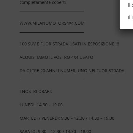
completamente coperti
Il
____________________________________
Il
WWW.MILANOMOTORS4X4.COM
____________________________________
100 SUV E FUORISTRADA USATI IN ESPOSIZIONE !!!
ACQUISTIAMO IL VOSTRO 4X4 USATO
DA OLTRE 20 ANNI I NUMERI UNO NEI FUORISTRADA
____________________________________
I NOSTRI ORARI:
LUNEDI: 14.30 – 19.00
MARTEDI / VENERDI: 9.30 – 12.30 / 14.30 – 19.00
SABATO: 9.30 – 12.30 / 14.30 – 18.00