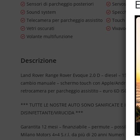
E
Sensori di parcheggio posteriori
Servosterzo
Sound system
Specchietti la
Telecamera per parcheggio assistito
Touch scree
Vetri oscurati
Vivavoce
Volante multifunzione
Descrizione
Land Rover Range Rover Evoque 2.0 D – diesel – 150 CV – F
cambio manuale – schermo touch con Apple/Android CarPlay
retrocamera per parcheggio assistito – euro 6D ISC – vetr
*** TUTTE LE NOSTRE AUTO SONO SANIFICATE E IGIEN
DISINFETTANTE/VIRUCIDA ***
Garantita 12 mesi – finanziabile – permute – possibilità 
Milano Motors 4×4 S.r.l. da più di 20 anni Numeri Uno N