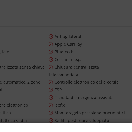
Airbag laterali
o
Apple CarPlay
itale
Bluetooth
Cerchi in lega
tralizzata senza chiave
Chiusura centralizzata
telecomandata
re automatico, 2 zone
Controllo elettronico della corsia
ol
ESP
Frenata d'emergenza assistita
re elettronico
Isofix
litica
Monitoraggio pressione pneumatici
lettrica sedili
Sedile posteriore sdoppiato
ioggia
Sensori di parcheggio anteriori