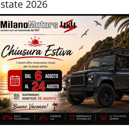
state 2026
Sistema di visione notturna
terali elettrici
Start/Stop Automatico
n
Trazione integrale
Volante in pelle
WD – unico proprietario – 13.993 km certificati e garantiti–
 – cerchi in lega da 20” – specchietti elettrici – sensori park –
i oscurati – sensori park
IZZATE CON TRATTAMENTI DI VAPORE, OZONO E
di estensione della garanzia con i leader del mercato ”Opteven” –
ei Fuoristrada con un’ esposizione da più di 1.500 mq