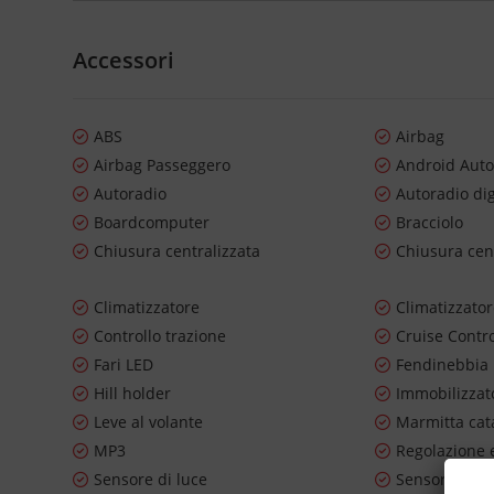
Accessori
ABS
Airbag
Airbag Passeggero
Android Aut
Autoradio
Autoradio dig
Boardcomputer
Bracciolo
Chiusura centralizzata
Chiusura cen
Climatizzatore
Climatizzato
Controllo trazione
Cruise Contr
Fari LED
Fendinebbia
Hill holder
Immobilizzato
Leve al volante
Marmitta cata
MP3
Regolazione e
Sensore di luce
Sensore di p