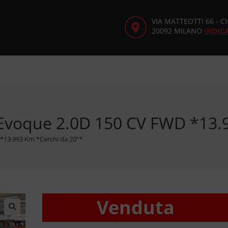
VIA MATTEOTTI 66 - 
20092 MILANO
INDIC
Evoque 2.0D 150 CV FWD *13.9
*13.993 Km *Cerchi da 20”*
Venduta
🔍