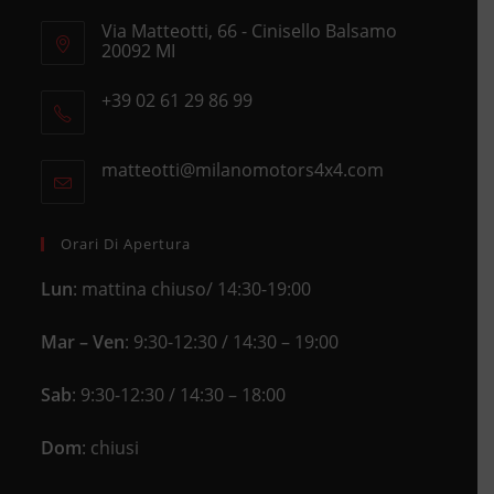
Via Matteotti, 66 - Cinisello Balsamo
20092 MI
Opens
+39 02 61 29 86 99
in
Opens
a
in
new
matteotti@milanomotors4x4.com
Opens
your
tab
in
application
your
application
Orari Di Apertura
Lun
: mattina chiuso/ 14:30-19:00
Mar – Ven
: 9:30-12:30 / 14:30 – 19:00
Sab
: 9:30-12:30 / 14:30 – 18:00
Dom
: chiusi