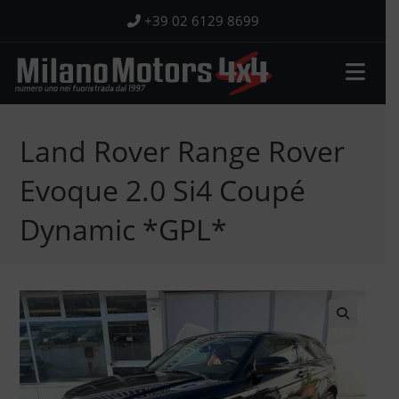
Salta
+39 02 6129 8699
al
contenuto
Land Rover Range Rover
Evoque 2.0 Si4 Coupé
Dynamic *GPL*
🔍