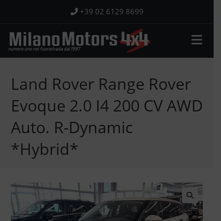
Salta
+39 02 6129 8699
al
contenuto
Land Rover Range Rover
Evoque 2.0 I4 200 CV AWD
Auto. R-Dynamic
*Hybrid*
🔍