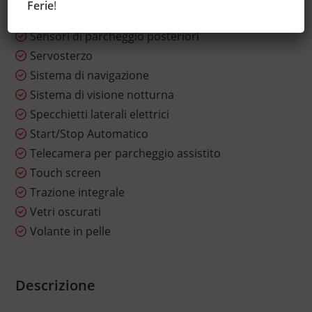
Ferie
!
Sensore di pioggia
Sensori di parcheggio posteriori
Servosterzo
Sistema di navigazione
Sistema di visione notturna
Specchietti laterali elettrici
Start/Stop Automatico
Telecamera per parcheggio assistito
Touch screen
Trazione integrale
Vetri oscurati
Volante in pelle
Descrizione