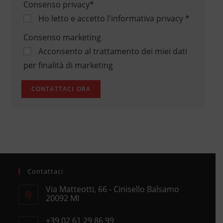
Consenso privacy
*
Ho letto e accetto
l'informativa privacy
*
Consenso marketing
Acconsento al trattamento dei miei dati
per finalità di marketing
Contattaci
Via Matteotti, 66 - Cinisello Balsamo
20092 MI
Opens
+39 02 61 29 86 99
in