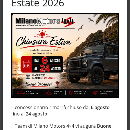
Estate 2026
Fari LED
Fendinebbia
Frenata d'emergenza assistita
Freno di stazionamento elettrico
Hill holder
Immobilizzatore elettronico
Interni in pelle
Isofix
Leve al volante
Luci diurne
Luci diurne LED
Marmitta catalitica
Monitoraggio pressione pneumatici
Il concessionario rimarrà chiuso dal
6 agosto
MP3
fino al
24 agosto
.
Regolazione elettrica sedili
Il Team di Milano Motors 4×4 vi augura
Buone
Sensore di luce