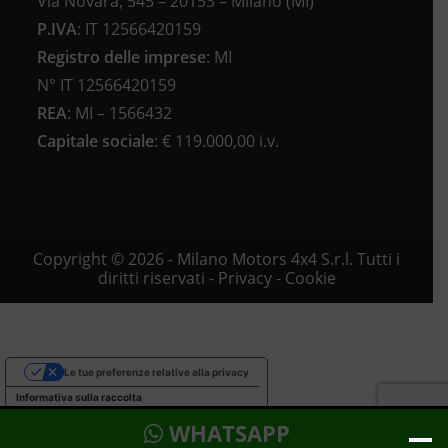
Via Novara, 545 – 20153 – Milano (MI)
P.IVA
:
IT 12566420159
Registro delle imprese
:
MI
N°
IT 12566420159
REA
:
MI – 1566432
Capitale sociale
: €
119.000,00 i.v.
Copyright © 2026 - Milano Motors 4x4 S.r.l. Tutti i
diritti riservati -
Privacy
-
Cookie
Le tue preferenze relative alla privacy
Informativa sulla raccolta
WHATSAPP