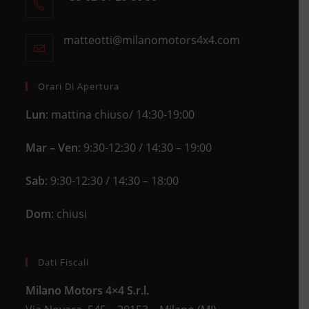
Opens
a
in
new
matteotti@milanomotors4x4.com
Opens
your
tab
in
application
your
application
Orari Di Apertura
Lun
: mattina chiuso/ 14:30-19:00
Mar – Ven
: 9:30-12:30 / 14:30 – 19:00
Sab
: 9:30-12:30 / 14:30 – 18:00
Dom
: chiusi
Dati Fiscali
Milano Motors 4×4 S.r.l.