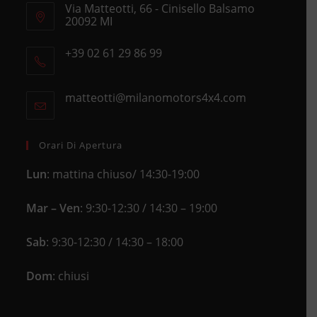
Via Matteotti, 66 - Cinisello Balsamo
20092 MI
Opens
+39 02 61 29 86 99
in
Opens
a
in
new
matteotti@milanomotors4x4.com
Opens
your
tab
in
application
your
application
Orari Di Apertura
Lun
: mattina chiuso/ 14:30-19:00
Mar – Ven
: 9:30-12:30 / 14:30 – 19:00
Sab
: 9:30-12:30 / 14:30 – 18:00
Dom
: chiusi