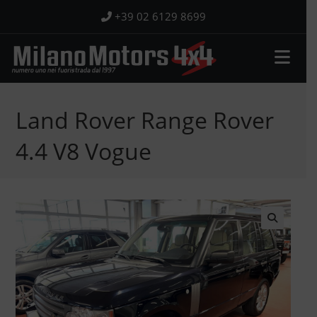
Salta
+39 02 6129 8699
al
contenuto
Land Rover Range Rover
4.4 V8 Vogue
🔍