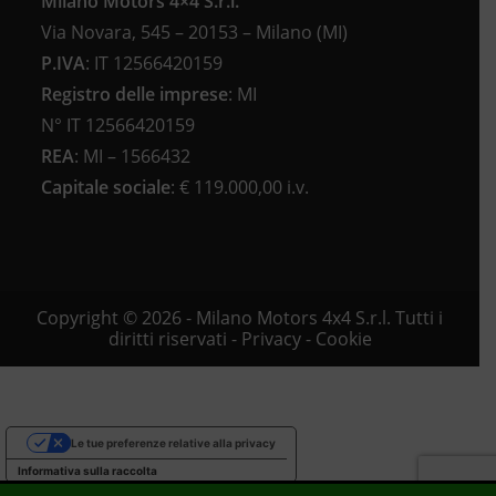
Milano Motors 4×4 S.r.l.
Via Novara, 545 – 20153 – Milano (MI)
P.IVA
:
IT 12566420159
Registro delle imprese
:
MI
N°
IT 12566420159
REA
:
MI – 1566432
Capitale sociale
: €
119.000,00 i.v.
Copyright © 2026 - Milano Motors 4x4 S.r.l. Tutti i
diritti riservati -
Privacy
-
Cookie
Le tue preferenze relative alla privacy
Informativa sulla raccolta