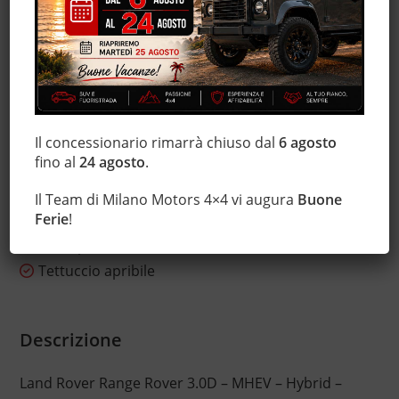
Interni in pelle
Regolazione elettrica sedili
Sensore di luce
Sensore di pioggia
Sensori di parcheggio posteriori
Il concessionario rimarrà chiuso dal
6 agosto
Servosterzo
fino al
24 agosto
.
Sospensioni pneumatiche
Specchietti laterali elettrici
Il Team di Milano Motors 4×4 vi augura
Buone
Ferie
!
Telecamera per parcheggio assistito
Tetto panorama
Tettuccio apribile
Descrizione
Land Rover Range Rover 3.0D – MHEV – Hybrid –