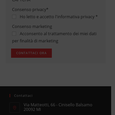
Consenso privacy
*
Ho letto e accetto
l'informativa privacy
*
Consenso marketing
Acconsento al trattamento dei miei dati
per finalità di marketing
Contattaci
Via Matteotti, 66 - Cinisello Balsamo
20092 MI
Opens