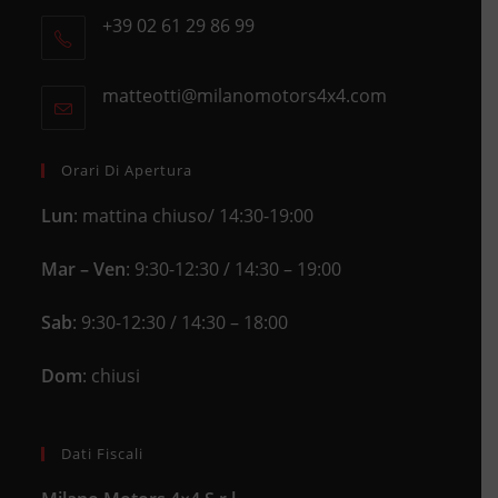
+39 02 61 29 86 99
in
Opens
a
in
new
matteotti@milanomotors4x4.com
Opens
your
tab
in
application
your
application
Orari Di Apertura
Lun
: mattina chiuso/ 14:30-19:00
Mar – Ven
: 9:30-12:30 / 14:30 – 19:00
Sab
: 9:30-12:30 / 14:30 – 18:00
Dom
: chiusi
Dati Fiscali