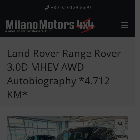
Salta
+39 02 6129 8699
al
contenuto
Land Rover Range Rover
3.0D MHEV AWD
Autobiography *4.712
KM*
🔍