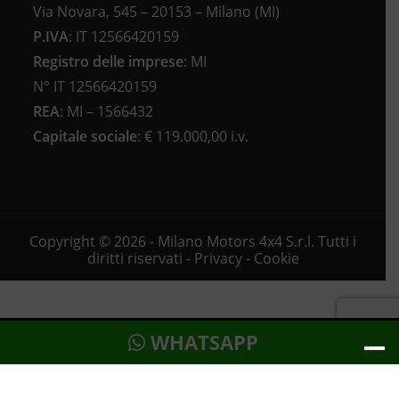
Via Novara, 545 – 20153 – Milano (MI)
P.IVA
:
IT 12566420159
Registro delle imprese
:
MI
N°
IT 12566420159
REA
:
MI – 1566432
Capitale sociale
: €
119.000,00 i.v.
Copyright © 2026 - Milano Motors 4x4 S.r.l. Tutti i
diritti riservati -
Privacy
-
Cookie
WHATSAPP
Le tue preferenze relative alla privacy
Informativa sulla raccolta