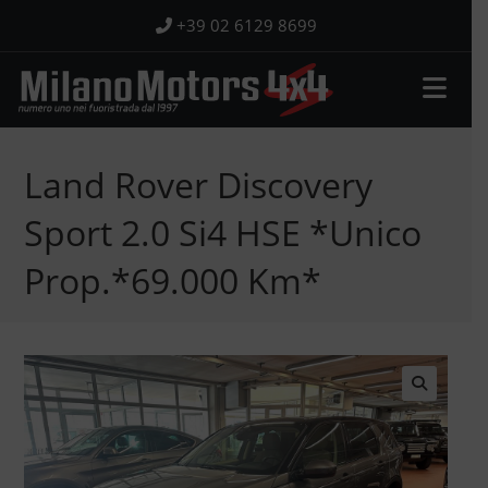
Salta
+39 02 6129 8699
al
contenuto
Land Rover Discovery
Sport 2.0 Si4 HSE *Unico
Prop.*69.000 Km*
🔍