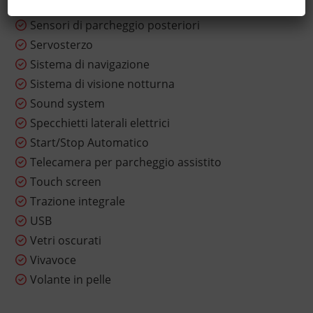
Sensore di pioggia
Sensori di parcheggio posteriori
Servosterzo
Sistema di navigazione
Sistema di visione notturna
Sound system
Specchietti laterali elettrici
Start/Stop Automatico
Telecamera per parcheggio assistito
Touch screen
Trazione integrale
USB
Vetri oscurati
Vivavoce
Volante in pelle