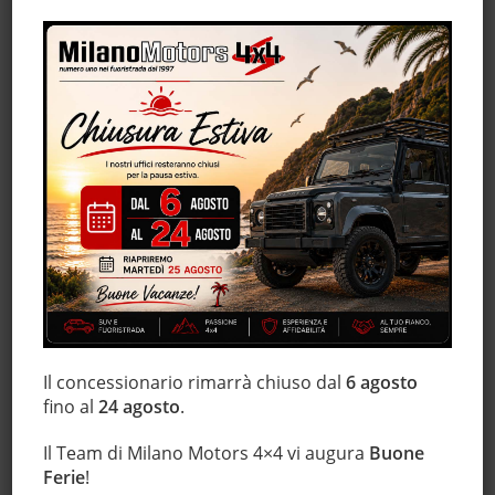
ESP
Fari Xenon
Fendinebbia
Frenata d'emergenza assistita
Freno di stazionamento elettrico
Hill holder
Immobilizzatore elettronico
Interni in pelle
Isofix
Luci diurne
Marmitta catalitica
Monitoraggio pressione pneumatici
MP3
Il concessionario rimarrà chiuso dal
6 agosto
fino al
24 agosto
.
Portellone posteriore elettrico
Regolazione elettrica sedili
Il Team di Milano Motors 4×4 vi augura
Buone
Sensore di luce
Ferie
!