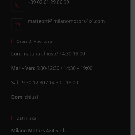
+39 02 61 29 86 99
in
Opens
a
in
new
matteotti@milanomotors4x4.com
Opens
your
tab
in
application
your
application
Orari Di Apertura
Lun
: mattina chiuso/ 14:30-19:00
Mar – Ven
: 9:30-12:30 / 14:30 – 19:00
Sab
: 9:30-12:30 / 14:30 – 18:00
Dom
: chiusi
Dati Fiscali
Milano Motors 4×4 S.r.l.