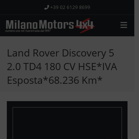
Salta
+39 02 6129 8699
al
contenuto
Land Rover Discovery 5
2.0 TD4 180 CV HSE*IVA
Esposta*68.236 Km*