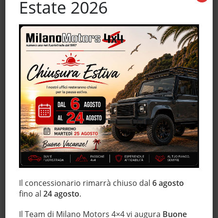
Estate 2026
Cruise Control
ESP
Fari LED
Fari Xenon
Frenata d'emergenza assistita
Hill holder
Immobilizzatore elettronico
Interni in pelle
Isofix
Limitatore di velocità
Marmitta catalitica
Monitoraggio pressione pneumatici
MP3
Park Distance Control
Il concessionario rimarrà chiuso dal
6 agosto
fino al
24 agosto
.
Regolazione elettrica sedili
Schermo multifunzione interamente digitale
Il Team di Milano Motors 4×4 vi augura
Buone