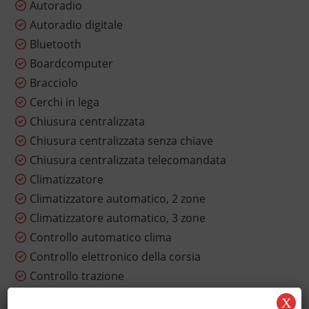
Autoradio
Autoradio digitale
Bluetooth
Boardcomputer
Bracciolo
Cerchi in lega
Chiusura centralizzata
Chiusura centralizzata senza chiave
Chiusura centralizzata telecomandata
Climatizzatore
Climatizzatore automatico, 2 zone
Climatizzatore automatico, 3 zone
Controllo automatico clima
Controllo elettronico della corsia
Controllo trazione
Cronologia tagliandi
X