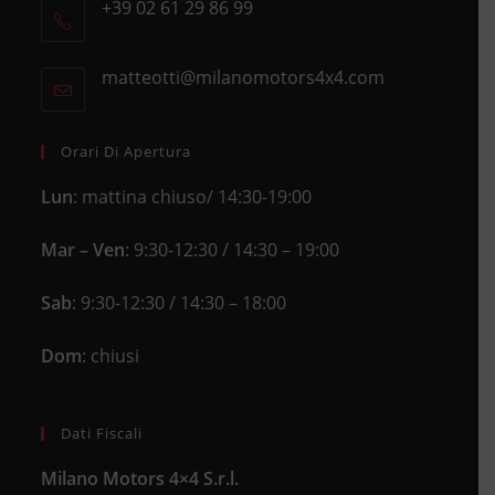
+39 02 61 29 86 99
in
Opens
a
in
new
matteotti@milanomotors4x4.com
Opens
your
tab
in
application
your
application
Orari Di Apertura
Lun
: mattina chiuso/ 14:30-19:00
Mar – Ven
: 9:30-12:30 / 14:30 – 19:00
Sab
: 9:30-12:30 / 14:30 – 18:00
Dom
: chiusi
Dati Fiscali
Milano Motors 4×4 S.r.l.