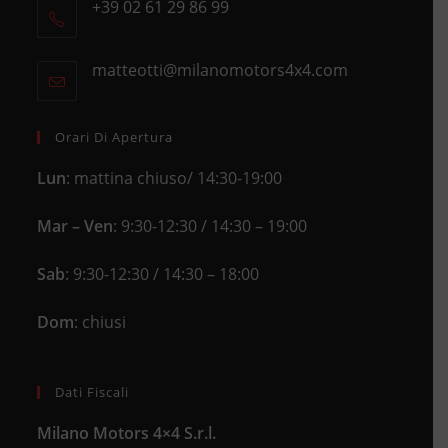
+39 02 61 29 86 99
in
Opens
a
in
new
matteotti@milanomotors4x4.com
Opens
your
tab
in
application
your
application
Orari Di Apertura
Lun
: mattina chiuso/ 14:30-19:00
Mar – Ven
: 9:30-12:30 / 14:30 – 19:00
Sab
: 9:30-12:30 / 14:30 – 18:00
Dom
: chiusi
Dati Fiscali
Milano Motors 4×4 S.r.l.