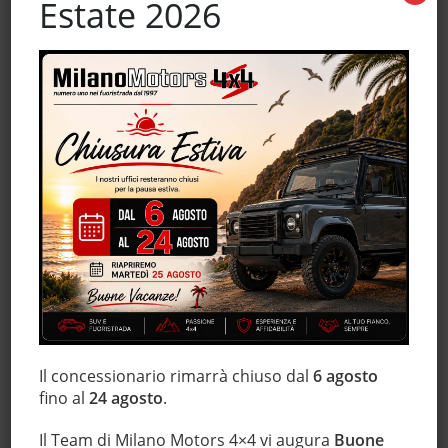
Estate 2026
ESP
Fari LED
Fendinebbia
Filtro antiparticolato
Frenata d'emergenza assistita
Freno di stazionamento elettrico
Hill holder
Immobilizzatore elettronico
Interni in pelle
Isofix
Lettore CD
Leve al volante
Monitoraggio pressione pneumatici
MP3
Il concessionario rimarrà chiuso dal
6 agosto
fino al
24 agosto
.
Regolazione elettrica sedili
Schermo multifunzione interamente digitale
Il Team di Milano Motors 4×4 vi augura
Buone