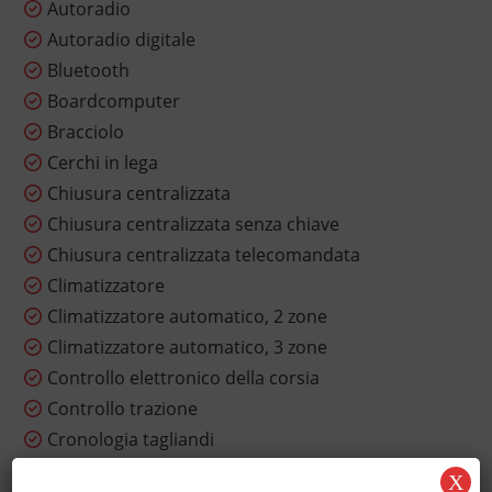
Autoradio
Autoradio digitale
Bluetooth
Boardcomputer
Bracciolo
Cerchi in lega
Chiusura centralizzata
Chiusura centralizzata senza chiave
Chiusura centralizzata telecomandata
Climatizzatore
Climatizzatore automatico, 2 zone
Climatizzatore automatico, 3 zone
Controllo elettronico della corsia
Controllo trazione
Cronologia tagliandi
Cruise Control
X