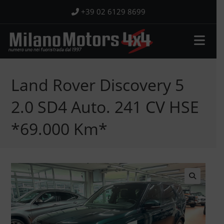
Salta
+39 02 6129 8699
al
contenuto
Land Rover Discovery 5
2.0 SD4 Auto. 241 CV HSE
*69.000 Km*
🔍