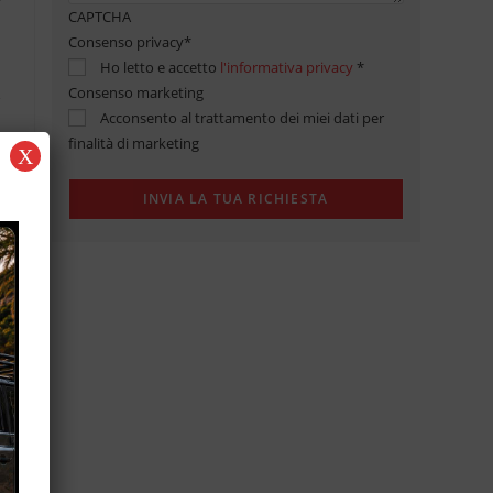
CAPTCHA
Consenso privacy
*
Ho letto e accetto
l'informativa privacy
*
Consenso marketing
Acconsento al trattamento dei miei dati per
finalità di marketing
X