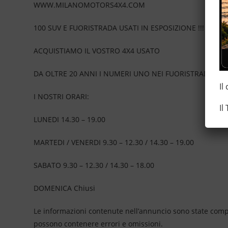
WWW.MILANOMOTORS4X4.COM
100 SUV E FUORISTRADA USATI IN ESPOSIZIONE !!!
ACQUISTIAMO IL VOSTRO 4X4 USATO
DA OLTRE 20 ANNI I NUMERI UNO NEI FUORISTRADA
Il
I NOSTRI ORARI:
Il
LUNEDI 14.30 – 19.00
MARTEDI / VENERDI 9.30 – 12.30 / 14.30 – 19.00
SABATO 9.30 – 12.30 / 14.30 – 18.00
DOMENICA Chiusi
Le informazioni contenute nell’annuncio sono state compil
possono contenere errori e omissioni.