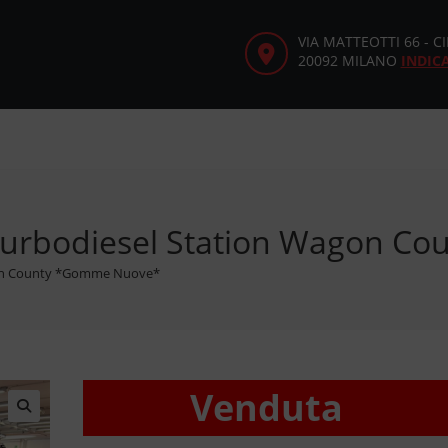
VIA MATTEOTTI 66 - 
20092 MILANO
INDIC
 turbodiesel Station Wagon 
agon County *Gomme Nuove*
Venduta
🔍