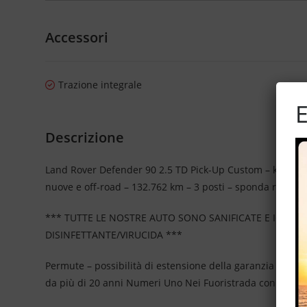
Accessori
Trazione integrale
E
Descrizione
Land Rover Defender 90 2.5 TD Pick-Up Custom – kit rialz
nuove e off-road – 132.762 km – 3 posti – sponda ribaltab
*** TUTTE LE NOSTRE AUTO SONO SANIFICATE E IGIEN
DISINFETTANTE/VIRUCIDA ***
Permute – possibilità di estensione della garanzia con il
da più di 20 anni Numeri Uno Nei Fuoristrada con Due E