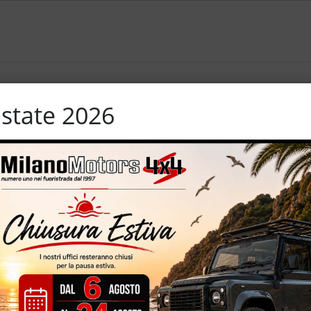
state 2026
o – volante racing – sedili racing – doppio treno di gomme stradali
ile – cerchi da 16”
IZZATE CON TRATTAMENTI DI VAPORE, OZONO E
 leader del mercato francese ”Opteven” – Milano Motors 4×4 S.r.l.
sposizioni da più di 3.000 mq completamente coperti