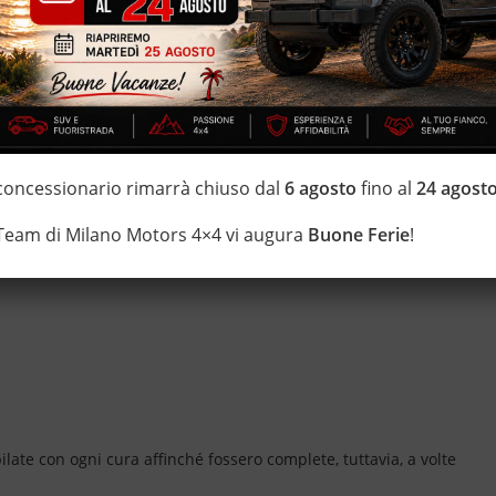
 concessionario rimarrà chiuso dal
6 agosto
fino al
24 agost
 Team di Milano Motors 4×4 vi augura
Buone Ferie
!
ate con ogni cura affinché fossero complete, tuttavia, a volte