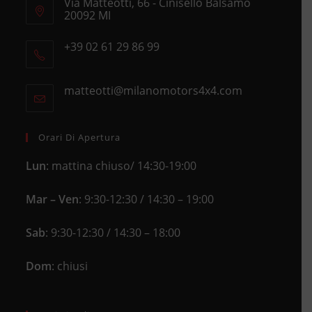
Via Matteotti, 66 - Cinisello Balsamo
20092 MI
Opens
+39 02 61 29 86 99
in
Opens
a
in
new
matteotti@milanomotors4x4.com
Opens
your
tab
in
application
your
application
Orari Di Apertura
Lun
: mattina chiuso/ 14:30-19:00
Mar – Ven
: 9:30-12:30 / 14:30 – 19:00
Sab
: 9:30-12:30 / 14:30 – 18:00
Dom
: chiusi