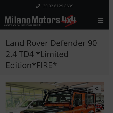
Salta
+39 02 6129 8699
al
contenuto
Land Rover Defender 90
2.4 TD4 *Limited
Edition*FIRE*
🔍