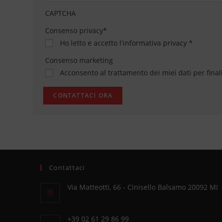
CAPTCHA
Consenso privacy
*
Ho letto e accetto
l'informativa privacy
*
Consenso marketing
Acconsento al trattamento dei miei dati per final
Contattaci
Via Matteotti, 66 - Cinisello Balsamo 20092 MI
Opens
in
+39 02 61 29 86 99