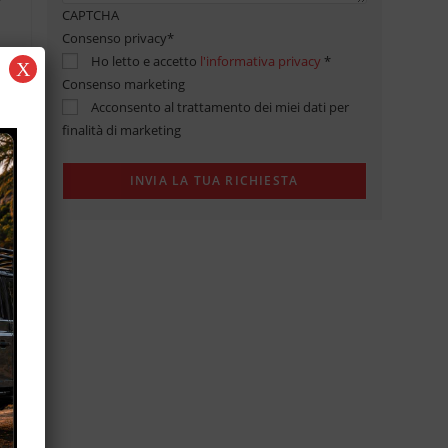
CAPTCHA
Consenso privacy
*
Ho letto e accetto
l'informativa privacy
*
X
Consenso marketing
Acconsento al trattamento dei miei dati per
finalità di marketing