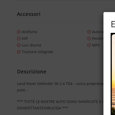
Accessori
E
Antifurto
Autoradio
ESP
Fendinebbia
Luci diurne
MP3
Trazione integrale
Descrizione
Land Rover Defender 90 2.4 TD4 – unico proprietario – 45.7
posti –
*** TUTTE LE NOSTRE AUTO SONO SANIFICATE E IGIEN
DISINFETTANTE/VIRUCIDA ***