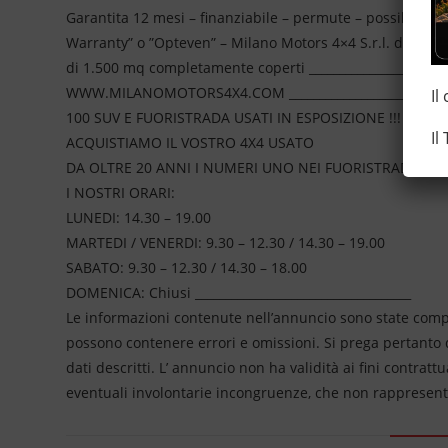
Garantita 12 mesi – finanziabile – permute – possibilità 
Warranty” o ”Opteven” – Milano Motors 4×4 S.r.l. da più
di 1.500 mq completamente coperti ________________________
WWW.MILANOMOTORS4X4.COM ____________________________
Il
100 SUV E FUORISTRADA USATI IN ESPOSIZIONE !!!
Il
ACQUISTIAMO IL VOSTRO 4X4 USATO
DA OLTRE 20 ANNI I NUMERI UNO NEI FUORISTRADA ________
I NOSTRI ORARI:
LUNEDI: 14.30 – 19.00
MARTEDI / VENERDI: 9.30 – 12.30 / 14.30 – 19.00
SABATO: 9.30 – 12.30 / 14.30 – 18.00
DOMENICA: Chiusi ____________________________________
Le informazioni contenute nell’annuncio sono state compil
possono contenere errori e omissioni. Si prega pertanto di
dati descritti. L’ annuncio non ha validità ai fini contrat
eventuali involontarie incongruenze, che non rappresen