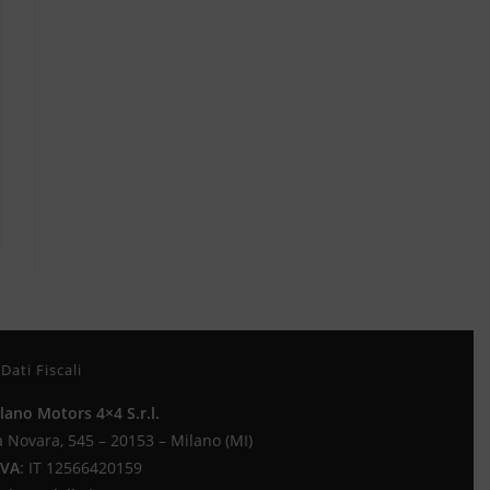
Dati Fiscali
lano Motors 4×4 S.r.l.
a Novara, 545 – 20153 – Milano (MI)
IVA
:
IT 12566420159