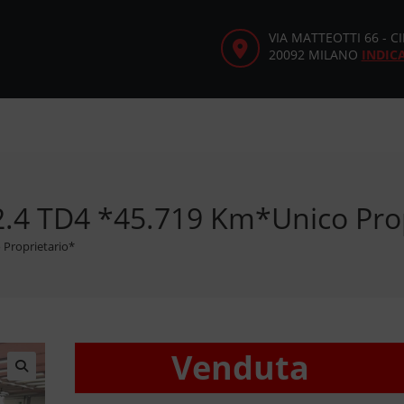
VIA MATTEOTTI 66 - 
20092 MILANO
INDIC
2.4 TD4 *45.719 Km*Unico Prop
 Proprietario*
Venduta
🔍