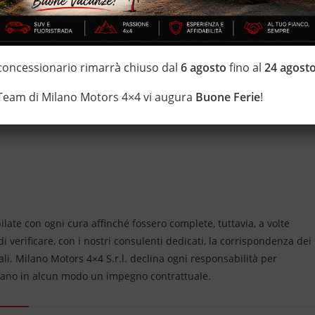
di estensione della garanzia con i leader del mercato ”Mapfre
 di 20 anni Numeri Uno Nei Fuoristrada con un’ esposizione da più
____________
________
 concessionario rimarrà chiuso dal
6 agosto
fino al
24 agost
 Team di Milano Motors 4×4 vi augura
Buone Ferie
!
____________________________
ate con ogni cura affinché fossero complete, tuttavia, a volte
 verificare, con i nostri consulenti dedicati, la corrispondenza dei
tuali. Milano Motors 4×4 S.r.l. declina ogni responsabilità per
tano in alcun modo un impegno contrattuale.