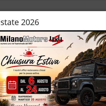
state 2026
Chiusura centralizzata
Lettore CD
Servosterzo
19 km certificati e garantiti – euro 4 – cerchi in lega da 16” – 4
IZZATE CON TRATTAMENTI DI VAPORE, OZONO E