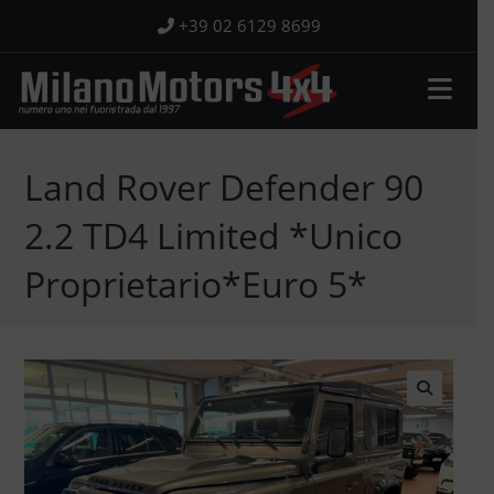
Salta
+39 02 6129 8699
al
contenuto
Land Rover Defender 90
2.2 TD4 Limited *Unico
Proprietario*Euro 5*
🔍