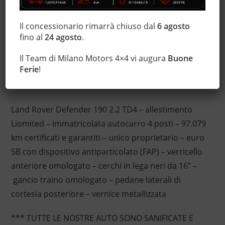
Luci diurne
MP3
Il concessionario rimarrà chiuso dal
6 agosto
Servosterzo
fino al
24 agosto
.
Trazione integrale
Il Team di Milano Motors 4×4 vi augura
Buone
Ferie
!
Descrizione
Land Rover Defender 190 2.2 TD4 – allestimento
Liomited – immatricolata autocarro 4 posti – 97.079
km certificati e garantiti – unico proprietario – euro
5B con dispositivo antiparticolato (FAP) – verricello
anteriore omologato – cerchi in lega neri da 16” –
gancio traino omologato – pedane laterali di
cortesia posteriore – vernice metallizzata
*** TUTTE LE NOSTRE AUTO SONO SANIFICATE E