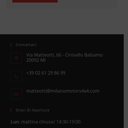
Contattaci
Via Matteotti, 66 - Cinisello Balsamo
20092 MI
Opens
+39 02 61 29 86 99
in
Opens
a
in
new
matteotti@milanomotors4x4.com
Opens
your
tab
in
application
your
application
Orari Di Apertura
Lun
: mattina chiuso/ 14:30-19:00