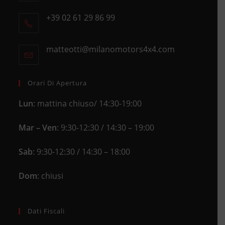
Opens
+39 02 61 29 86 99
in
Opens
a
in
new
matteotti@milanomotors4x4.com
Opens
your
tab
in
application
your
application
Orari Di Apertura
Lun
: mattina chiuso/ 14:30-19:00
Mar – Ven
: 9:30-12:30 / 14:30 – 19:00
Sab
: 9:30-12:30 / 14:30 – 18:00
Dom
: chiusi
Dati Fiscali