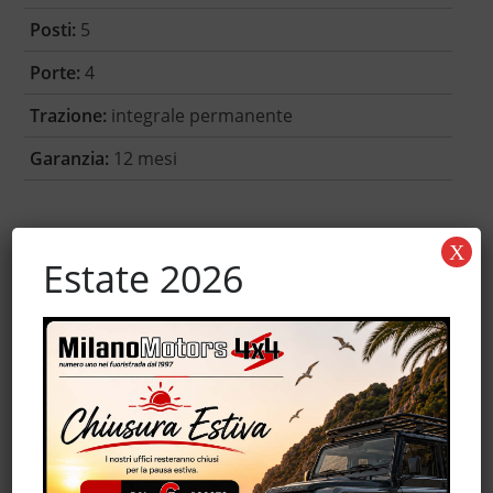
Posti:
5
Porte:
4
Trazione:
integrale permanente
Garanzia:
12 mesi
Accessori
X
Estate 2026
ABS
Antifurto
Autoradio
Bracciolo
Chiusura centralizzata
Climatizzatore