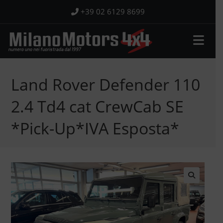
Salta
+39 02 6129 8699
al
contenuto
Land Rover Defender 110
2.4 Td4 cat CrewCab SE
*Pick-Up*IVA Esposta*
🔍