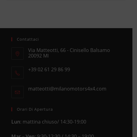
Contattaci
Via Matteotti, 66 - Cinisello Balsamo
20092 MI
Opens
+39 02 61 29 86 99
in
Opens
a
in
new
matteotti@milanomotors4x4.com
Opens
your
tab
in
application
your
application
Orari Di Apertura
Lun
: mattina chiuso/ 14:30-19:00
Mar – Ven
: 9:30-12:30 / 14:30 – 19:00