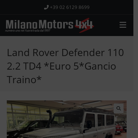
Salta
+39 02 6129 8699
al
contenuto
Land Rover Defender 110
2.2 TD4 *Euro 5*Gancio
Traino*
🔍