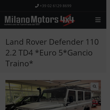
Salta
+39 02 6129 8699
al
contenuto
Land Rover Defender 110
2.2 TD4 *Euro 5*Gancio
Traino*
🔍