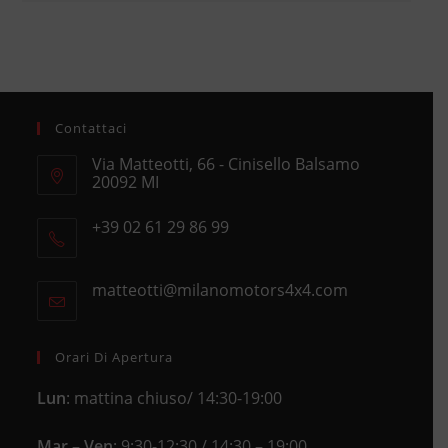
Contattaci
Via Matteotti, 66 - Cinisello Balsamo
20092 MI
Opens
+39 02 61 29 86 99
in
Opens
a
in
new
matteotti@milanomotors4x4.com
Opens
your
tab
in
application
your
application
Orari Di Apertura
Lun
: mattina chiuso/ 14:30-19:00
Mar – Ven
: 9:30-12:30 / 14:30 – 19:00