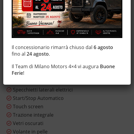
Immobilizzatore elettronico
Interni in pelle
Lettore CD
Luci diurne
Monitoraggio pressione pneumatici
Il concessionario rimarrà chiuso dal
6 agosto
MP3
fino al
24 agosto
.
Riscaldamento ausiliario
Sensore di luce
Il Team di Milano Motors 4×4 vi augura
Buone
Servosterzo
Ferie
!
Sistema di navigazione
Specchietti laterali elettrici
Start/Stop Automatico
Touch screen
Trazione integrale
Vetri oscurati
Volante in pelle