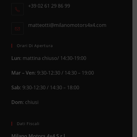
+39 02 61 29 86 99
in
Opens
a
in
new
matteotti@milanomotors4x4.com
Opens
your
tab
in
application
your
application
Orari Di Apertura
Lun
: mattina chiuso/ 14:30-19:00
Mar – Ven
: 9:30-12:30 / 14:30 – 19:00
Sab
: 9:30-12:30 / 14:30 – 18:00
Dom
: chiusi
Dati Fiscali
Milano Motors 4×4 S.r.l.