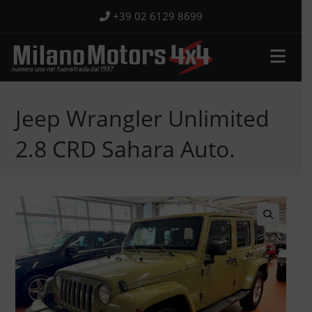
Salta
+39 02 6129 8699
al
contenuto
Jeep Wrangler Unlimited
2.8 CRD Sahara Auto.
🔍