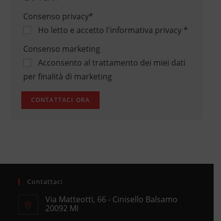
Consenso privacy
*
Ho letto e accetto
l'informativa privacy
*
Consenso marketing
Acconsento al trattamento dei miei dati
per finalità di marketing
Contattaci
Via Matteotti, 66 - Cinisello Balsamo
20092 MI
Opens