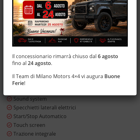
Interni in pelle
Lettore CD
Leve al volante
Marmitta catalitica
Monitoraggio pressione pneumatici
MP3
Sensore di luce
Il concessionario rimarrà chiuso dal
6 agosto
fino al
24 agosto
.
Sensori di parcheggio posteriori
Servosterzo
Il Team di Milano Motors 4×4 vi augura
Buone
Sistema di navigazione
Ferie
!
Sistema di visione notturna
Sound system
Specchietti laterali elettrici
Start/Stop Automatico
Touch screen
Trazione integrale