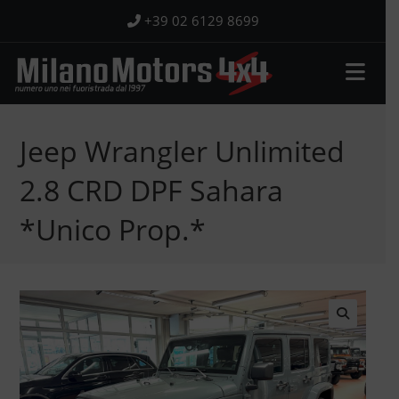
Salta
+39 02 6129 8699
al
contenuto
Jeep Wrangler Unlimited
2.8 CRD DPF Sahara
*Unico Prop.*
🔍