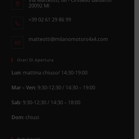
Via Matteotti, 66 - Cinisello Balsamo
20092 MI
Opens
+39 02 61 29 86 99
in
Opens
a
in
new
matteotti@milanomotors4x4.com
Opens
your
tab
in
application
your
application
Orari Di Apertura
Lun
: mattina chiuso/ 14:30-19:00
Mar – Ven
: 9:30-12:30 / 14:30 – 19:00
Sab
: 9:30-12:30 / 14:30 – 18:00
Dom
: chiusi