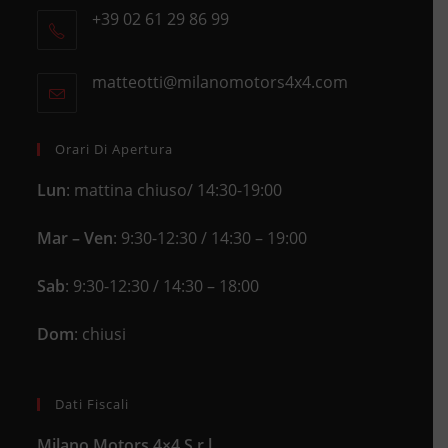
+39 02 61 29 86 99
in
Opens
a
in
new
matteotti@milanomotors4x4.com
Opens
your
tab
in
application
your
application
Orari Di Apertura
Lun
: mattina chiuso/ 14:30-19:00
Mar – Ven
: 9:30-12:30 / 14:30 – 19:00
Sab
: 9:30-12:30 / 14:30 – 18:00
Dom
: chiusi
Dati Fiscali
Milano Motors 4×4 S.r.l.