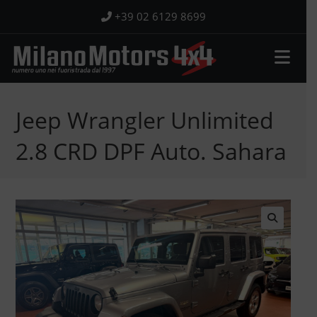
Salta
+39 02 6129 8699
al
contenuto
Jeep Wrangler Unlimited
2.8 CRD DPF Auto. Sahara
🔍