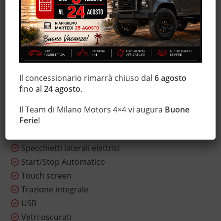
Leve al volante
Marmitta catalitica
Monitoraggio pressione pneumatici
MP3
Sensore di luce
Il concessionario rimarrà chiuso dal
6 agosto
Sensori di parcheggio posteriori
fino al
24 agosto
.
Servosterzo
Sistema di navigazione
Il Team di Milano Motors 4×4 vi augura
Buone
Sistema di visione notturna
Ferie
!
Sound system
Specchietti laterali elettrici
Start/Stop Automatico
Touch screen
Trazione integrale
USB
Vetri oscurati