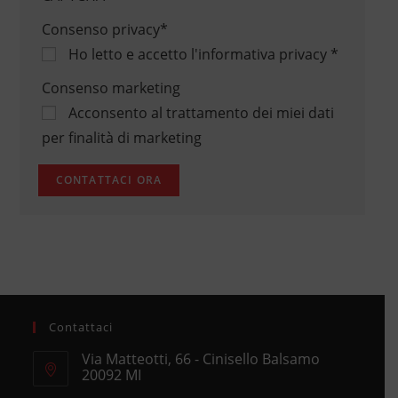
Consenso privacy
*
Ho letto e accetto
l'informativa privacy
*
Consenso marketing
Acconsento al trattamento dei miei dati
per finalità di marketing
Contattaci
Via Matteotti, 66 - Cinisello Balsamo
20092 MI
Opens