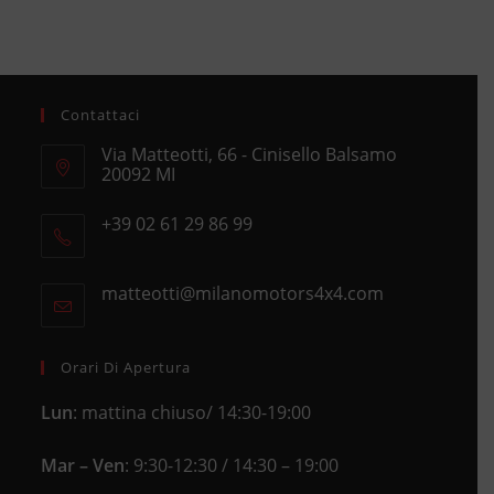
Contattaci
Via Matteotti, 66 - Cinisello Balsamo
20092 MI
Opens
+39 02 61 29 86 99
in
Opens
a
in
new
matteotti@milanomotors4x4.com
Opens
your
tab
in
application
your
application
Orari Di Apertura
Lun
: mattina chiuso/ 14:30-19:00
Mar – Ven
: 9:30-12:30 / 14:30 – 19:00