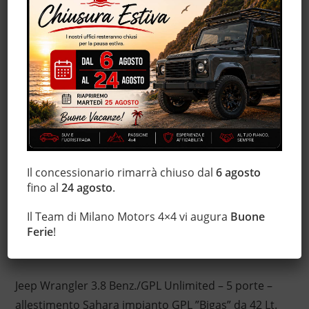
Chiusura centralizzata
Climatizzatore
Controllo trazione
ESP
Fendinebbia
Immobilizzatore elettronico
Servosterzo
Tettuccio apribile
Trazione integrale
Il concessionario rimarrà chiuso dal
6 agosto
Vetri oscurati
fino al
24 agosto
.
Volante in pelle
Il Team di Milano Motors 4×4 vi augura
Buone
Ferie
!
Descrizione
Jeep Wrangler 3.8 Benz./GPL Unlimited – 5 porte –
allestimento Sahara impianto GPL ”Bigas” da 42 Lt.