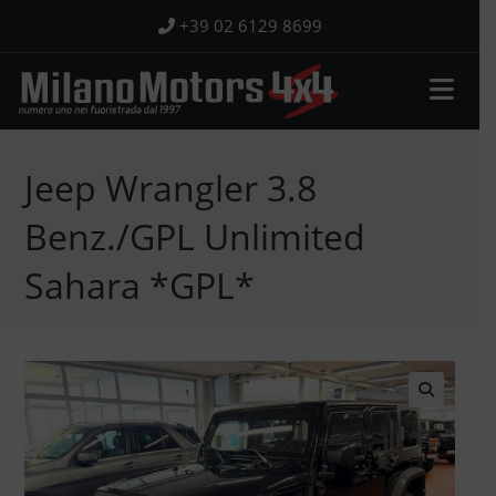
Salta
+39 02 6129 8699
al
contenuto
Jeep Wrangler 3.8
Benz./GPL Unlimited
Sahara *GPL*
🔍