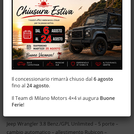
Chiusura centralizzata
Climatizzatore
Controllo trazione
ESP
Fendinebbia
Immobilizzatore elettronico
Servosterzo
Tettuccio apribile
Trazione integrale
Vetri oscurati
Il concessionario rimarrà chiuso dal
6 agosto
fino al
24 agosto
.
Volante in pelle
Il Team di Milano Motors 4×4 vi augura
Buone
Ferie
!
Descrizione
Jeep Wrangler 3.8 Benz./GPL Unlimited – 5 porte –
cambio automatico – allestimento Rubicon –