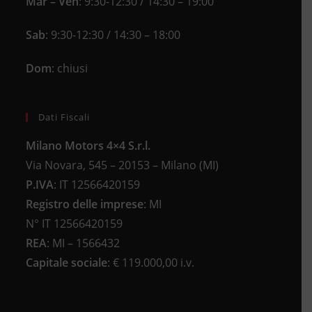
Mar – Ven
: 9:30-12:30 / 14:30 – 19:00
Sab
: 9:30-12:30 / 14:30 – 18:00
Dom
: chiusi
Dati Fiscali
Milano Motors 4×4 S.r.l.
Via Novara, 545 – 20153 – Milano (MI)
P.IVA
:
IT 12566420159
Registro delle imprese
:
MI
N°
IT 12566420159
REA
:
MI – 1566432
Capitale sociale
: €
119.000,00 i.v.