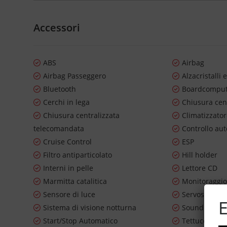
Accessori
ABS
Airbag
Airbag Passeggero
Alzacristalli e
Bluetooth
Boardcompu
Cerchi in lega
Chiusura cen
Chiusura centralizzata
Climatizzato
telecomandata
Controllo au
Cruise Control
ESP
Filtro antiparticolato
Hill holder
Interni in pelle
Lettore CD
Marmitta catalitica
Monitoraggio
Sensore di luce
Servosterzo
E
Sistema di visione notturna
Sound syste
Start/Stop Automatico
Tettuccio apr