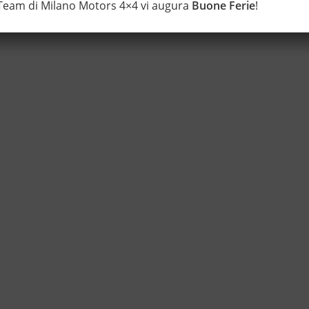
 Team di Milano Motors 4×4 vi augura
Buone Ferie
!