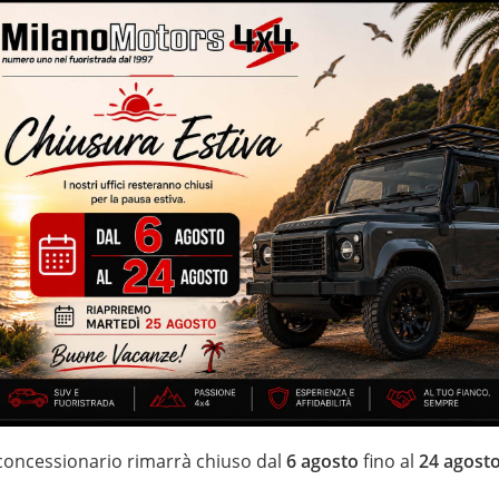
lle
Volante multifunzione
i – cambio automatico – navigatore cartografico – euro 5B con
agliandati e garantiti – interni ”Sahara” in pelle totale – cerchi in
IZZATE CON TRATTAMENTI DI VAPORE, OZONO E
di estensione della garanzia con i leader del mercato ”Mapfre
 di 20 anni Numeri Uno Nei Fuoristrada con un’ esposizione da più
 concessionario rimarrà chiuso dal
6 agosto
fino al
24 agost