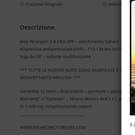
Trazione integrale
Volante in pe
Descrizione
Jeep Wrangler 2.8 CRD DPF – allestimento Sahara – 4 post
dispositivo antiparticolato (FAP) – 113.134 km certificati, t
lega da 18” – volante multifunzione
*** TUTTE LE NOSTRE AUTO SONO SANIFICATE E IGIEN
DISINFETTANTE/VIRUCIDA ***
Garantita 12 mesi – finanziabile – permute – possibilità 
Warranty” o ”Opteven” – Milano Motors 4×4 S.r.l. da più
di 1.500 mq completamente coperti
____________________________________
Il
WWW.MILANOMOTORS4X4.COM
____________________________________