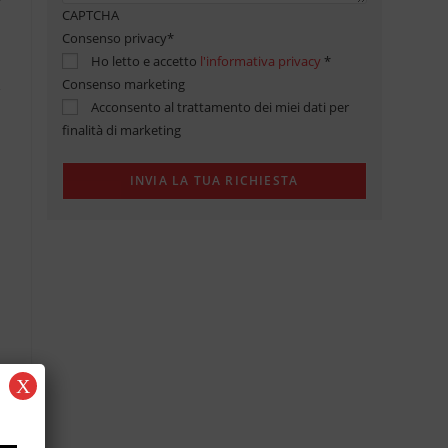
CAPTCHA
Consenso privacy
*
Ho letto e accetto
l'informativa privacy
*
Consenso marketing
Acconsento al trattamento dei miei dati per
finalità di marketing
X