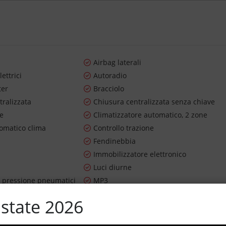
Airbag laterali
lettrici
Autoradio
ter
Bracciolo
tralizzata
Chiusura centralizzata senza chiave
re
Climatizzatore automatico, 2 zone
tomatico clima
Controllo trazione
Fendinebbia
Immobilizzatore elettronico
Luci diurne
 pressione pneumatici
MP3
Sistema di navigazione
state 2026
m
Specchietti laterali elettrici
ibile
Touch screen