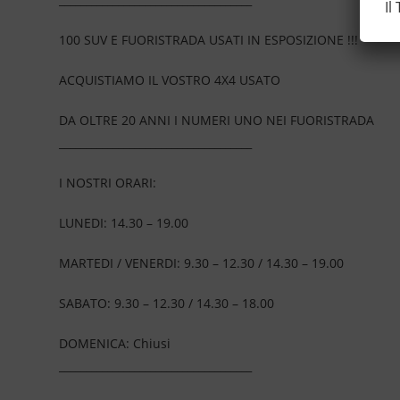
Il
100 SUV E FUORISTRADA USATI IN ESPOSIZIONE !!!
ACQUISTIAMO IL VOSTRO 4X4 USATO
DA OLTRE 20 ANNI I NUMERI UNO NEI FUORISTRADA
____________________________________
I NOSTRI ORARI:
LUNEDI: 14.30 – 19.00
MARTEDI / VENERDI: 9.30 – 12.30 / 14.30 – 19.00
SABATO: 9.30 – 12.30 / 14.30 – 18.00
DOMENICA: Chiusi
____________________________________