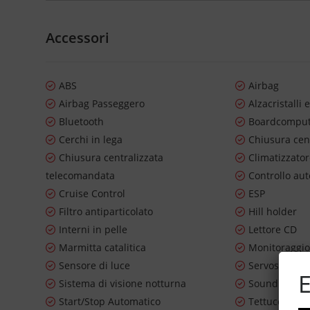
Accessori
ABS
Airbag
Airbag Passeggero
Alzacristalli e
Bluetooth
Boardcompu
Cerchi in lega
Chiusura cen
Chiusura centralizzata
Climatizzato
telecomandata
Controllo au
Cruise Control
ESP
Filtro antiparticolato
Hill holder
Interni in pelle
Lettore CD
Marmitta catalitica
Monitoraggio
Sensore di luce
Servosterzo
E
Sistema di visione notturna
Sound syste
Start/Stop Automatico
Tettuccio apr