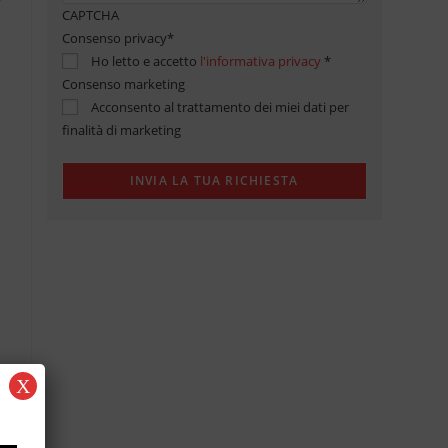
CAPTCHA
Consenso privacy
*
Ho letto e accetto
l'informativa privacy
*
Consenso marketing
Acconsento al trattamento dei miei dati per
finalità di marketing
X