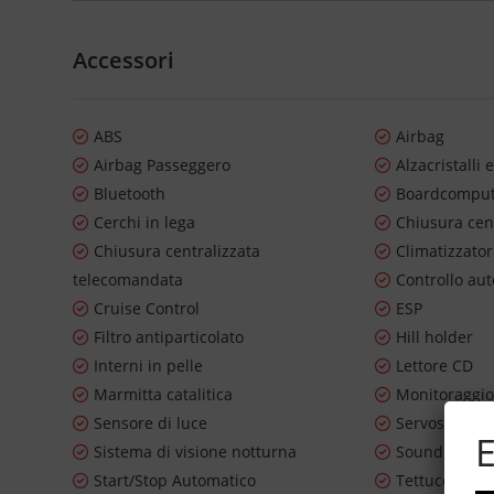
Accessori
ABS
Airbag
Airbag Passeggero
Alzacristalli e
Bluetooth
Boardcompu
Cerchi in lega
Chiusura cen
Chiusura centralizzata
Climatizzato
telecomandata
Controllo au
Cruise Control
ESP
Filtro antiparticolato
Hill holder
Interni in pelle
Lettore CD
Marmitta catalitica
Monitoraggio
Sensore di luce
Servosterzo
E
Sistema di visione notturna
Sound syste
Start/Stop Automatico
Tettuccio apr