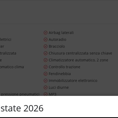
Airbag laterali
lettrici
Autoradio
ter
Bracciolo
tralizzata
Chiusura centralizzata senza chiave
re
Climatizzatore automatico, 2 zone
tomatico clima
Controllo trazione
Fendinebbia
Immobilizzatore elettronico
Luci diurne
 pressione pneumatici
MP3
Sistema di navigazione
state 2026
m
Specchietti laterali elettrici
ibile
Touch screen