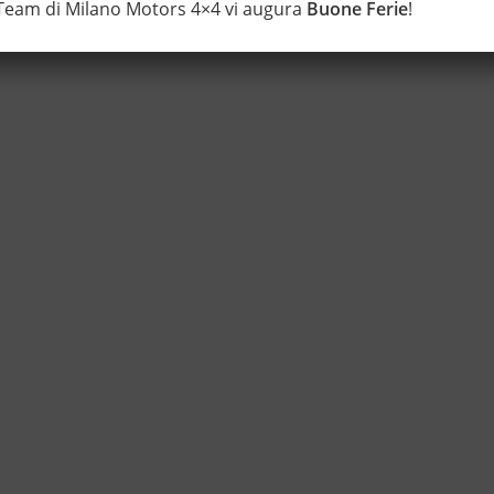
 Team di Milano Motors 4×4 vi augura
Buone Ferie
!