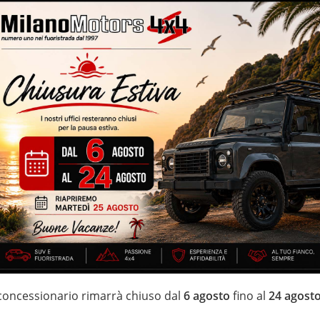
lle
Volante multifunzione
i – cambio automatico – navigatore cartografico – euro 5B con
agliandati e garantiti – interni ”Sahara” in pelle totale – cerchi in
IZZATE CON TRATTAMENTI DI VAPORE, OZONO E
di estensione della garanzia con i leader del mercato ”Mapfre
 di 20 anni Numeri Uno Nei Fuoristrada con un’ esposizione da più
 concessionario rimarrà chiuso dal
6 agosto
fino al
24 agost