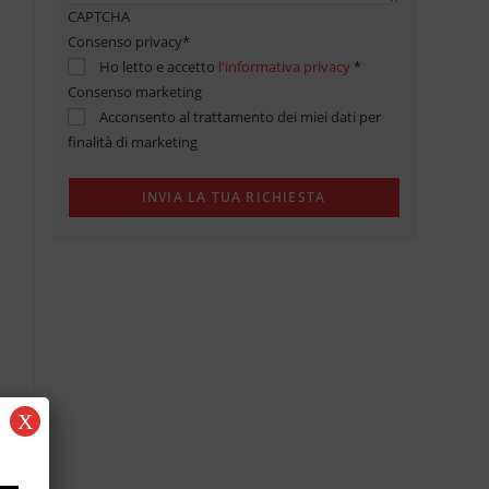
CAPTCHA
Consenso privacy
*
Ho letto e accetto
l'informativa privacy
*
Consenso marketing
Acconsento al trattamento dei miei dati per
finalità di marketing
X