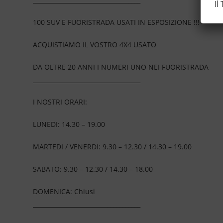
Il
100 SUV E FUORISTRADA USATI IN ESPOSIZIONE !!!
ACQUISTIAMO IL VOSTRO 4X4 USATO
DA OLTRE 20 ANNI I NUMERI UNO NEI FUORISTRADA
____________________________________
I NOSTRI ORARI:
LUNEDI: 14.30 – 19.00
MARTEDI / VENERDI: 9.30 – 12.30 / 14.30 – 19.00
SABATO: 9.30 – 12.30 / 14.30 – 18.00
DOMENICA: Chiusi
____________________________________