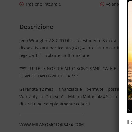
Trazione integrale
Volante in pe
Descrizione
Jeep Wrangler 2.8 CRD DPF – allestimento Sahara – 4 post
dispositivo antiparticolato (FAP) – 113.134 km certificati, t
lega da 18” – volante multifunzione
*** TUTTE LE NOSTRE AUTO SONO SANIFICATE E IGIEN
DISINFETTANTE/VIRUCIDA ***
Garantita 12 mesi – finanziabile – permute – possibilità 
Warranty” o ”Opteven” – Milano Motors 4×4 S.r.l. da più
di 1.500 mq completamente coperti
____________________________________
Il
WWW.MILANOMOTORS4X4.COM
____________________________________