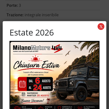
Porte:
3
Trazione:
integrale inseribile
Garanzia:
-
X
Estate 2026
Accessori
Autoradio
Controllo automatico clima
MP3
Servosterzo
Trazione integrale
Volante in pelle