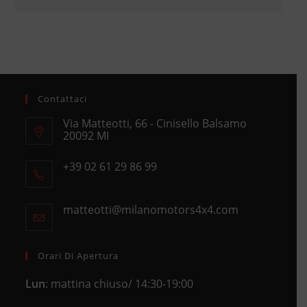
Contattaci
Via Matteotti, 66 - Cinisello Balsamo
20092 MI
Opens
+39 02 61 29 86 99
in
Opens
a
in
new
matteotti@milanomotors4x4.com
Opens
your
tab
in
application
your
application
Orari Di Apertura
Lun
: mattina chiuso/ 14:30-19:00