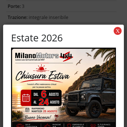
Porte:
3
Trazione:
integrale inseribile
Garanzia:
-
X
Estate 2026
Accessori
Autoradio
Controllo automatico clima
MP3
Servosterzo
Trazione integrale
Volante in pelle