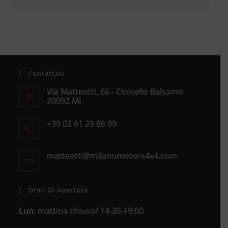
Contattaci
Via Matteotti, 66 - Cinisello Balsamo
20092 MI
Opens
+39 02 61 29 86 99
in
Opens
a
in
new
matteotti@milanomotors4x4.com
Opens
your
tab
in
application
your
application
Orari Di Apertura
Lun
: mattina chiuso/ 14:30-19:00