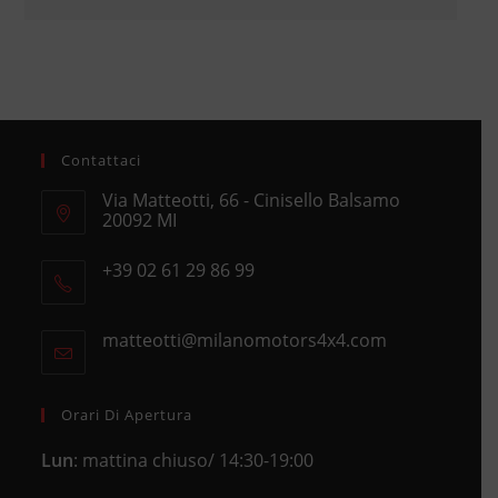
Contattaci
Via Matteotti, 66 - Cinisello Balsamo
20092 MI
Opens
+39 02 61 29 86 99
in
Opens
a
in
new
matteotti@milanomotors4x4.com
Opens
your
tab
in
application
your
application
Orari Di Apertura
Lun
: mattina chiuso/ 14:30-19:00