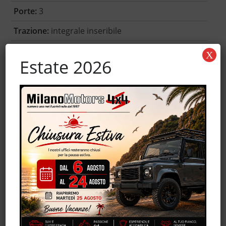
Porte:
3
Trazione:
integrale inseribile
Garanzia:
-
X
Estate 2026
Accessori
Autoradio
Controllo automatico clima
MP3
Servosterzo
Trazione integrale
Volante in pelle