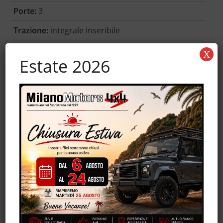
Porte:
3
Trazione:
integrale inseribile
Garanzia:
-
X
Estate 2026
Accessori
Autoradio
Controllo automatico clima
MP3
Servosterzo
Trazione integrale
Volante in pelle