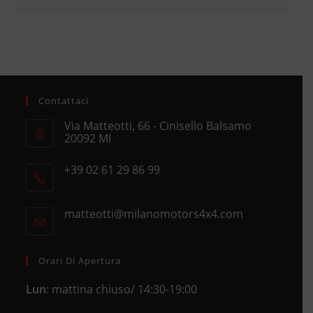
Contattaci
Via Matteotti, 66 - Cinisello Balsamo
20092 MI
Opens
+39 02 61 29 86 99
in
Opens
a
in
new
matteotti@milanomotors4x4.com
Opens
your
tab
in
application
your
application
Orari Di Apertura
Lun
: mattina chiuso/ 14:30-19:00