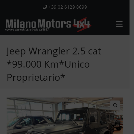
Salta
+39 02 6129 8699
al
contenuto
Jeep Wrangler 2.5 cat
*99.000 Km*Unico
Proprietario*
🔍