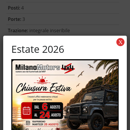
Posti:
4
Porte:
3
Trazione:
integrale inseribile
Garanzia:
-
X
Estate 2026
Accessori
Autoradio
Controllo automatico clima
MP3
Servosterzo
Trazione integrale
Volante in pelle