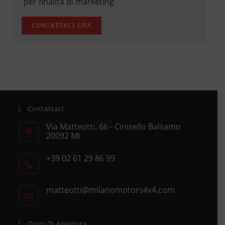
per finalità di marketing
Contattaci
Via Matteotti, 66 - Cinisello Balsamo
20092 MI
Opens
+39 02 61 29 86 99
in
Opens
a
in
new
matteotti@milanomotors4x4.com
Opens
your
tab
in
application
your
application
Orari Di Apertura