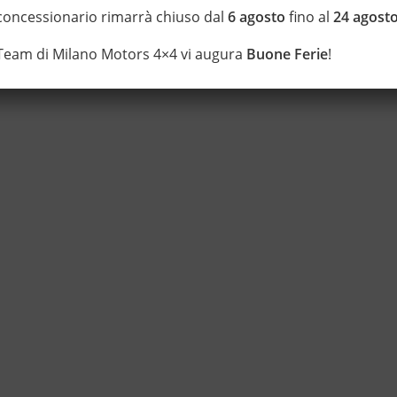
e – permute – possibilità di estensione della garanzia con i leader
 concessionario rimarrà chiuso dal
6 agosto
fino al
24 agost
rs 4×4 S.r.l. da più di 20 anni Numeri Uno Nei Fuoristrada con un
 Team di Milano Motors 4×4 vi augura
Buone Ferie
!