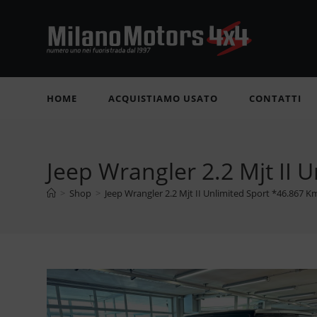
Salta
al
contenuto
HOME
ACQUISTIAMO USATO
CONTATTI
Jeep Wrangler 2.2 Mjt II
>
Shop
>
Jeep Wrangler 2.2 Mjt II Unlimited Sport *46.867 