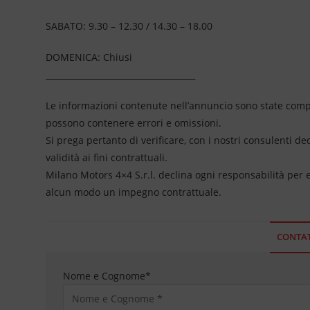
SABATO: 9.30 – 12.30 / 14.30 – 18.00
DOMENICA: Chiusi
____________________________________
Le informazioni contenute nell’annuncio sono state compil
possono contenere errori e omissioni.
Si prega pertanto di verificare, con i nostri consulenti de
validità ai fini contrattuali.
Milano Motors 4×4 S.r.l. declina ogni responsabilità per
alcun modo un impegno contrattuale.
CONTAT
Nome e Cognome
*