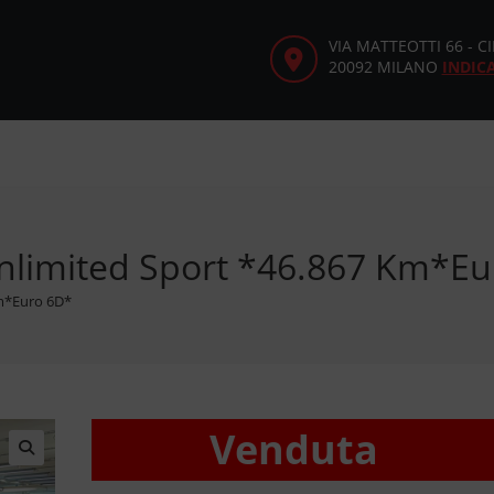
VIA MATTEOTTI 66 - 
20092 MILANO
INDIC
 Unlimited Sport *46.867 Km*E
Km*Euro 6D*
Venduta
🔍