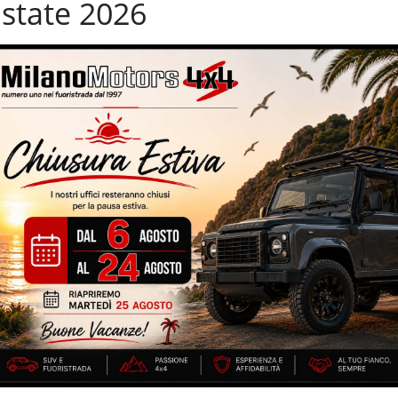
state 2026
i
Vivavoce
ifunzione
garanzia ufficiale Jeep fino a febbraio 2023 – Tagliando Jeep
tificati, garantiti e tagliandati Jeep – cerchi in lega da 17” – 5
i – 200 CV – unico proprietario – interni in pelle totale – radio
tallizzata – marce ridotte – volante multifunzione – specchietti
 park – unico proprietario
 prezzo ***
IZZATE CON TRATTAMENTI DI VAPORE, OZONO E