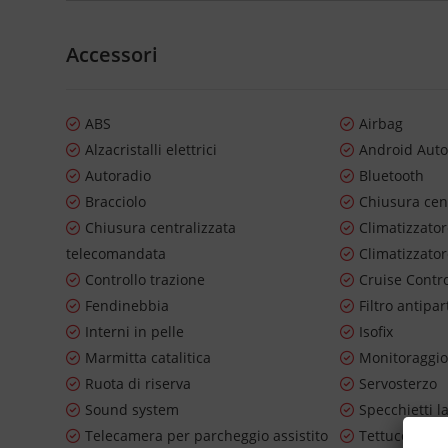
Accessori
ABS
Airbag
Alzacristalli elettrici
Android Aut
Autoradio
Bluetooth
Bracciolo
Chiusura cen
Chiusura centralizzata
Climatizzato
telecomandata
Climatizzato
Controllo trazione
Cruise Contr
Fendinebbia
Filtro antipar
Interni in pelle
Isofix
Marmitta catalitica
Monitoraggio
Ruota di riserva
Servosterzo
Sound system
Specchietti la
Telecamera per parcheggio assistito
Tettuccio apr