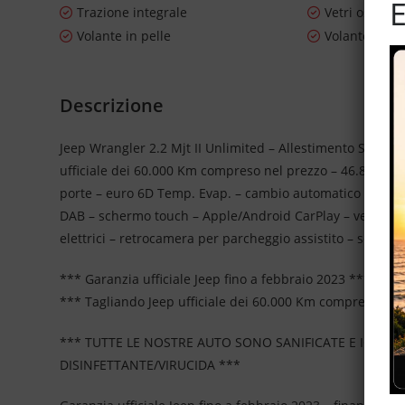
E
Trazione integrale
Vetri oscurat
Volante in pelle
Volante mult
Descrizione
Jeep Wrangler 2.2 Mjt II Unlimited – Allestimento Sport – 
ufficiale dei 60.000 Km compreso nel prezzo – 46.867 Km cer
porte – euro 6D Temp. Evap. – cambio automatico 8 rapport
DAB – schermo touch – Apple/Android CarPlay – vernice me
elettrici – retrocamera per parcheggio assistito – sensori
*** Garanzia ufficiale Jeep fino a febbraio 2023 ***
*** Tagliando Jeep ufficiale dei 60.000 Km compreso nel
*** TUTTE LE NOSTRE AUTO SONO SANIFICATE E IGIEN
DISINFETTANTE/VIRUCIDA ***