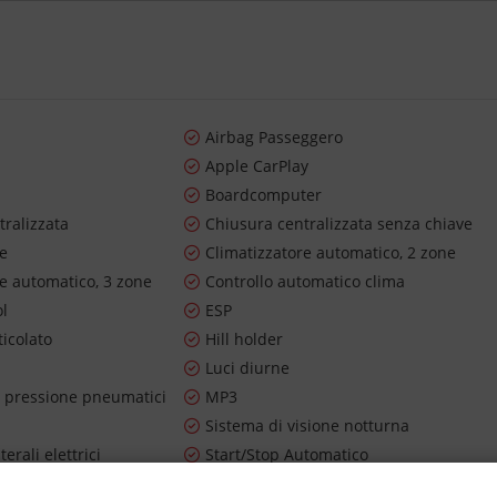
Airbag Passeggero
o
Apple CarPlay
Boardcomputer
tralizzata
Chiusura centralizzata senza chiave
re
Climatizzatore automatico, 2 zone
re automatico, 3 zone
Controllo automatico clima
ol
ESP
ticolato
Hill holder
Luci diurne
 pressione pneumatici
MP3
Sistema di visione notturna
terali elettrici
Start/Stop Automatico
ibile
Touch screen