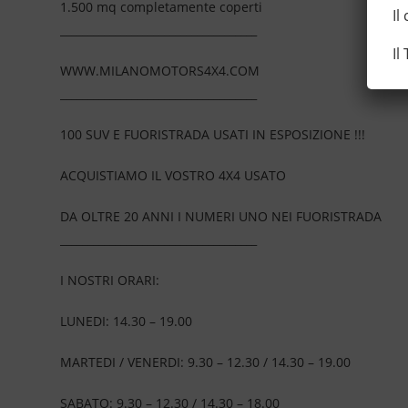
1.500 mq completamente coperti
Il
____________________________________
Il
WWW.MILANOMOTORS4X4.COM
____________________________________
100 SUV E FUORISTRADA USATI IN ESPOSIZIONE !!!
ACQUISTIAMO IL VOSTRO 4X4 USATO
DA OLTRE 20 ANNI I NUMERI UNO NEI FUORISTRADA
____________________________________
I NOSTRI ORARI:
LUNEDI: 14.30 – 19.00
MARTEDI / VENERDI: 9.30 – 12.30 / 14.30 – 19.00
SABATO: 9.30 – 12.30 / 14.30 – 18.00