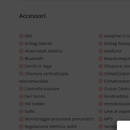
Accessori
ABS
Adaptive Cru
Airbag laterali
Airbag Passe
Alzacristalli elettrici
Antifurto
Bluetooth
Boardcompu
Cerchi in lega
Chiusura cen
Chiusura centralizzata
Climatizzato
telecomandata
Climatizzato
Controllo trazione
Cruise Contr
Fari Xenon
Fendinebbia
Hill holder
Immobilizzato
Isofix
Leve al volan
Monitoraggio pressione pneumatici
MP3
Regolazione elettrica sedili
Sensore di p