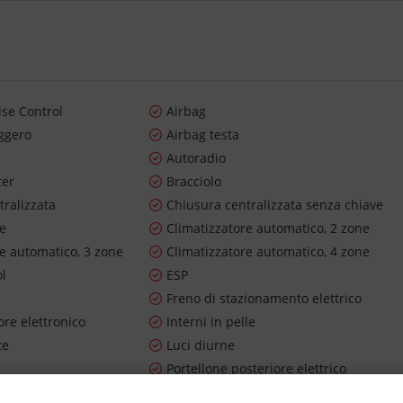
ise Control
Airbag
ggero
Airbag testa
Autoradio
ter
Bracciolo
tralizzata
Chiusura centralizzata senza chiave
re
Climatizzatore automatico, 2 zone
re automatico, 3 zone
Climatizzatore automatico, 4 zone
ol
ESP
Freno di stazionamento elettrico
re elettronico
Interni in pelle
te
Luci diurne
Portellone posteriore elettrico
ioggia
Sensori di parcheggio posteriori