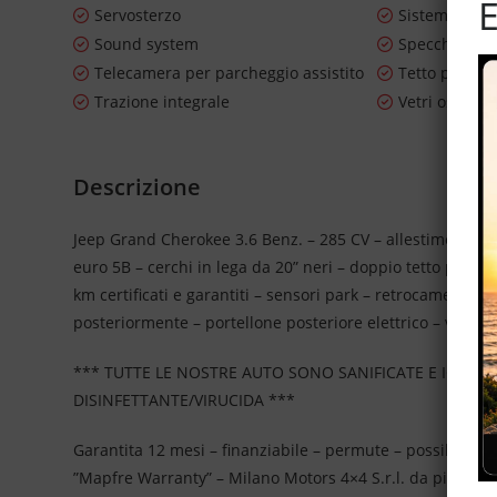
E
Servosterzo
Sistema di n
Sound system
Specchietti la
Telecamera per parcheggio assistito
Tetto panor
Trazione integrale
Vetri oscurat
Descrizione
Jeep Grand Cherokee 3.6 Benz. – 285 CV – allestimento Ov
euro 5B – cerchi in lega da 20” neri – doppio tetto panora
km certificati e garantiti – sensori park – retrocamera per
posteriormente – portellone posteriore elettrico – vernice
*** TUTTE LE NOSTRE AUTO SONO SANIFICATE E IGIEN
DISINFETTANTE/VIRUCIDA ***
Garantita 12 mesi – finanziabile – permute – possibilità 
”Mapfre Warranty” – Milano Motors 4×4 S.r.l. da più di 2