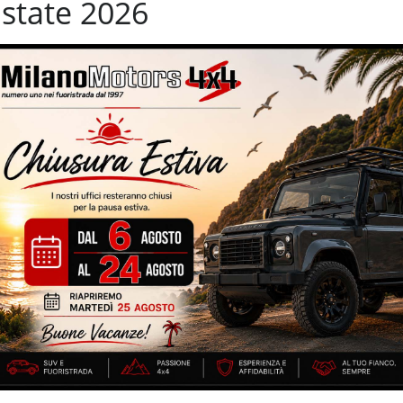
state 2026
avigazione
Sistema di visione notturna
terali elettrici
Start/Stop Automatico
ama
Tettuccio apribile
i
Volante in pelle
erland – cambio automatico – 94.920 km certificati e garantiti –
mico/apribile – eleganti interni in pelle totale ”Overland” – 159.455
 parcheggio assistito – sedili riscaldabili sia anteriormente che
 metallizzata – volante multifunzione – specchietti elettrici
IZZATE CON TRATTAMENTI DI VAPORE, OZONO E
di estensione della garanzia con i leader del mercato ”Opteven” e
0 anni Numeri Uno Nei Fuoristrada con un’ esposizione da più di