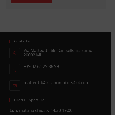
Contattaci
Via Matteotti, 66 - Cinisello Balsamo
20092 MI
Opens
+39 02 61 29 86 99
in
Opens
a
in
new
matteotti@milanomotors4x4.com
Opens
your
tab
in
application
your
application
Orari Di Apertura
Lun
: mattina chiuso/ 14:30-19:00