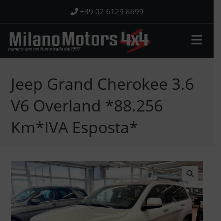
Salta
+39 02 6129 8699
al
contenuto
Jeep Grand Cherokee 3.6
V6 Overland *88.256
Km*IVA Esposta*
🔍