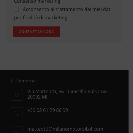
Consenso marketing
Acconsento al trattamento dei miei dati
per finalità di marketing
Contattaci
Via Matteotti, 66 - Cinisello Balsamo
20092 MI
Opens
+39 02 61 29 86 99
in
Opens
a
in
new
matteotti@milanomotors4x4.com
Opens
your
tab