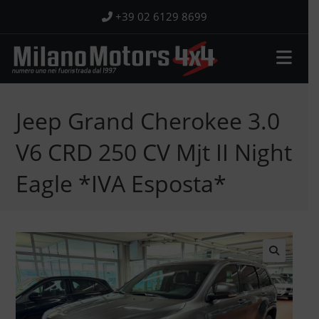
Salta
+39 02 6129 8699
al
contenuto
Jeep Grand Cherokee 3.0
V6 CRD 250 CV Mjt II Night
Eagle *IVA Esposta*
🔍