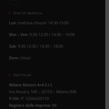
in
application
your
application
Orari Di Apertura
Lun
: mattina chiuso/ 14:30-19:00
Mar – Ven
: 9:30-12:30 / 14:30 – 19:00
Sab
: 9:30-12:30 / 14:30 – 18:00
Dom
: chiusi
Dati Fiscali
Milano Motors 4×4 S.r.l.
Via Novara, 545 – 20153 – Milano (MI)
P.IVA
:
IT 12566420159
Registro delle imprese
:
MI