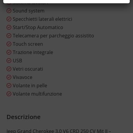
Sistema lavafari
Sound system
Specchietti laterali elettrici
Start/Stop Automatico
Telecamera per parcheggio assistito
Touch screen
Trazione integrale
USB
Vetri oscurati
Vivavoce
Volante in pelle
Volante multifunzione
Descrizione
Jeep Grand Cherokee 3.0 V6 CRD 250 CV Mjt II –