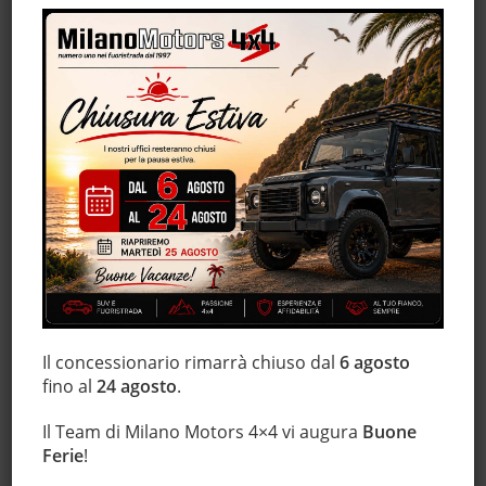
Filtro antiparticolato
Hill holder
Immobilizzatore elettronico
Interni in pelle
Isofix
Leve al volante
Luci diurne
Marmitta catalitica
Monitoraggio pressione pneumatici
MP3
Schermo multifunzione interamente digitale
Sensori di parcheggio anteriori
Il concessionario rimarrà chiuso dal
6 agosto
Sensori di parcheggio posteriori
fino al
24 agosto
.
Servosterzo
Il Team di Milano Motors 4×4 vi augura
Buone
Sistema di navigazione
Ferie
!
Sistema di visione notturna