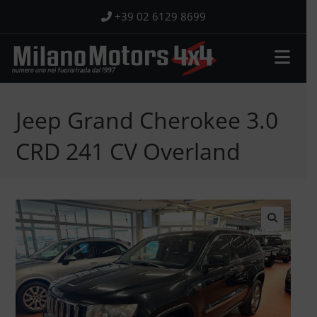
Salta
+39 02 6129 8699
al
contenuto
Jeep Grand Cherokee 3.0
CRD 241 CV Overland
🔍