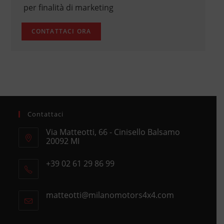
per finalità di marketing
Contattaci
Via Matteotti, 66 - Cinisello Balsamo
20092 MI
Opens
+39 02 61 29 86 99
in
Opens
a
in
new
matteotti@milanomotors4x4.com
Opens
your
tab
in
application
your
application