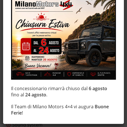
Hill holder
Immobilizzatore elettronico
Interni in pelle
Isofix
Luci diurne
Marmitta catalitica
Monitoraggio pressione pneumatici
MP3
Regolazione elettrica sedili
Sensore di luce
Sensore di pioggia
Il concessionario rimarrà chiuso dal
6 agosto
Sensori di parcheggio posteriori
fino al
24 agosto
.
Servosterzo
Il Team di Milano Motors 4×4 vi augura
Buone
Sistema di navigazione
Ferie
!
Sistema di visione notturna
Sound system