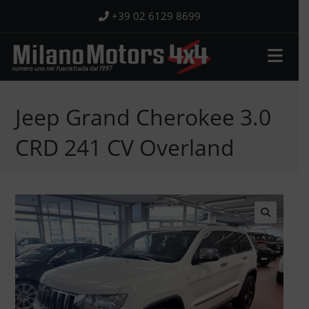
Salta
+39 02 6129 8699
al
contenuto
Jeep Grand Cherokee 3.0
CRD 241 CV Overland
🔍