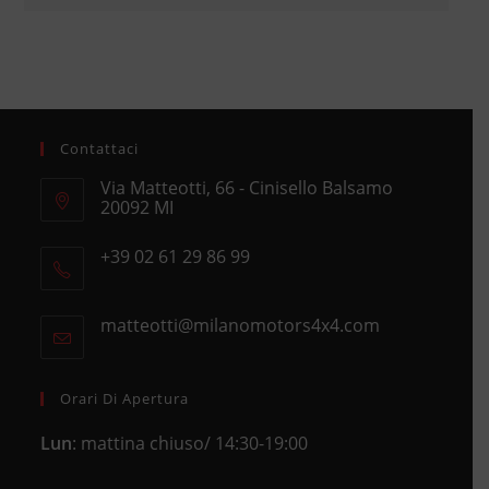
Contattaci
Via Matteotti, 66 - Cinisello Balsamo
20092 MI
Opens
+39 02 61 29 86 99
in
Opens
a
in
new
matteotti@milanomotors4x4.com
Opens
your
tab
in
application
your
application
Orari Di Apertura
Lun
: mattina chiuso/ 14:30-19:00