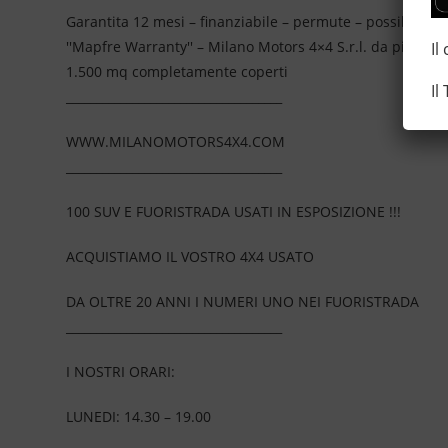
Garantita 12 mesi – finanziabile – permute – possibilità d
''Mapfre Warranty'' – Milano Motors 4×4 S.r.l. da più di
Il
1.500 mq completamente coperti
Il
____________________________________
WWW.MILANOMOTORS4X4.COM
____________________________________
100 SUV E FUORISTRADA USATI IN ESPOSIZIONE !!!
ACQUISTIAMO IL VOSTRO 4X4 USATO
DA OLTRE 20 ANNI I NUMERI UNO NEI FUORISTRADA
____________________________________
I NOSTRI ORARI:
LUNEDI: 14.30 – 19.00