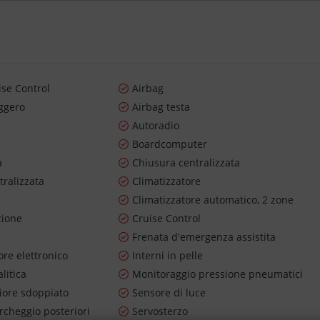
ise Control
Airbag
ggero
Airbag testa
Autoradio
Boardcomputer
a
Chiusura centralizzata
tralizzata
Climatizzatore
Climatizzatore automatico, 2 zone
zione
Cruise Control
Frenata d'emergenza assistita
re elettronico
Interni in pelle
litica
Monitoraggio pressione pneumatici
riore sdoppiato
Sensore di luce
rcheggio posteriori
Servosterzo