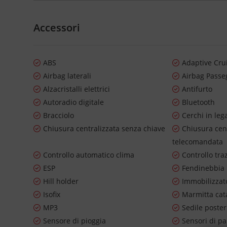
Accessori
ABS
Adaptive Cru
Airbag laterali
Airbag Passe
Alzacristalli elettrici
Antifurto
Autoradio digitale
Bluetooth
Bracciolo
Cerchi in leg
Chiusura centralizzata senza chiave
Chiusura cen
telecomandata
Controllo automatico clima
Controllo tra
ESP
Fendinebbia
Hill holder
Immobilizzato
Isofix
Marmitta cata
MP3
Sedile poste
Sensore di pioggia
Sensori di pa