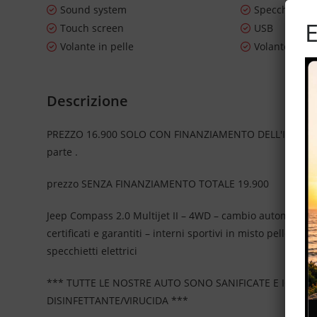
Sound system
Specchietti la
E
Touch screen
USB
Volante in pelle
Volante mult
Descrizione
PREZZO 16.900 SOLO CON FINANZIAMENTO DELL'INTERO IM
parte .
prezzo SENZA FINANZIAMENTO TOTALE 19.900
Jeep Compass 2.0 Multijet II – 4WD – cambio automatico – 
certificati e garantiti – interni sportivi in misto pelle/s
specchietti elettrici
*** TUTTE LE NOSTRE AUTO SONO SANIFICATE E IGIEN
DISINFETTANTE/VIRUCIDA ***