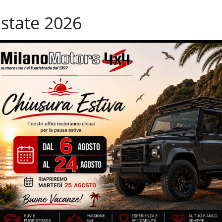
terali elettrici
Start/Stop Automatico
state 2026
Vetri oscurati
ifunzione
PORTO !!!!! una eventuale PERMUTA verra acquiststa da noi a
allestimento Limited – cerchi in lega da 18'' bicolore – 62.463 km
toffa – volante multifunzione – schermo touch – sensori park –
IZZATE CON TRATTAMENTI DI VAPORE, OZONO E