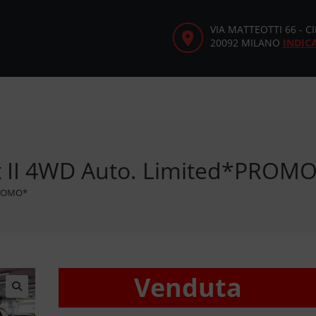
VIA MATTEOTTI 66 - 
20092 MILANO
INDIC
et II 4WD Auto. Limited*PROM
*PROMO*
Venduta
🔍