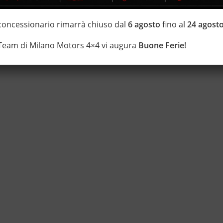
i estensione della garanzia con i leader del mercato ''Opteven'' e
 20 anni Numeri Uno Nei Fuoristrada con un' esposizione da più di
 concessionario rimarrà chiuso dal
6 agosto
fino al
24 agost
 Team di Milano Motors 4×4 vi augura
Buone Ferie
!