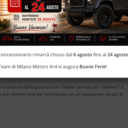
TRE AL FINANZIAMENTO *
 passaggio di proprietà e oneri di finanziamento esclusi)
n esistate a contattarci *
 concessionario rimarrà chiuso dal
6 agosto
fino al
24 agost
 Team di Milano Motors 4×4 vi augura
Buone Ferie
!
IZZATE CON TRATTAMENTI DI VAPORE, OZONO E
i estensione della garanzia con i leader del mercato ''Opteven'' e
 20 anni Numeri Uno Nei Fuoristrada con un' esposizione da più di