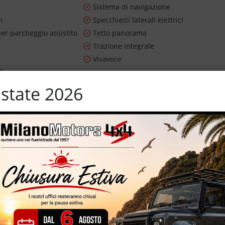
Sistema di navigazione
m
Specchietti laterali elettrici
er parcheggio assistito
Tetto panorama
n
Trazione integrale
i
Vivavoce
ifunzione
state 2026
NTO ***
posta – cambio automatico AT6 – 4xe – allestimento Limited –
ore cartografico – CarPlay – eleganti interni in pelle bicolore –
 cerchi in lega da 18'' – tetto panoramico/apribile – specchietti
 – unico proprietario