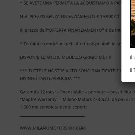
* SE AVETE UNA PERMUTA LA ACQUISTIAMO A PARTE OL
N.B. PREZZO SENZA FINANZIAMENTO € 19.900,00
(Il prezzo dell''OFFERTA FINANZIAMENTO'' è da intendersi
* Termini e condizioni dell'offerta disponibili in sede, no
Il
DISPONIBILE ANCHE MODELLO GRIGIO MET !!
Il
*** TUTTE LE NOSTRE AUTO SONO SANIFICATE E IGIEN
DISINFETTANTE/VIRUCIDA ***
Garantita 12 mesi – finanziabile – permute – possibilità d
''Mapfre Warranty'' – Milano Motors 4×4 S.r.l. da più di
1.500 mq completamente coperti
____________________________________
WWW.MILANOMOTORS4X4.COM