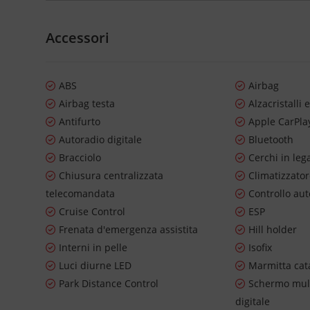
Accessori
ABS
Airbag
Airbag testa
Alzacristalli e
Antifurto
Apple CarPla
Autoradio digitale
Bluetooth
Bracciolo
Cerchi in leg
Chiusura centralizzata
Climatizzato
telecomandata
Controllo au
Cruise Control
ESP
Frenata d'emergenza assistita
Hill holder
Interni in pelle
Isofix
Luci diurne LED
Marmitta cata
Park Distance Control
Schermo mul
digitale