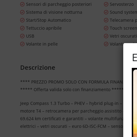
Sensori di parcheggio posteriori
Servosterzo
Sistema di visione notturna
Sound syste
Start/Stop Automatico
Telecamera p
Tettuccio apribile
Touch scree
USB
Vetri oscurat
Volante in pelle
Volante mult
E
Descrizione
**** PREZZO PROMO SOLO CON FORMULA FINANZIAME
***** Offerta valida solo con finanziamento *****
Jeep Compass 1.3 Turbo – PHEV – hybrid plug-in – IVA es
motore T4 – retrocamera per parcheggio assistito – navigat
69.624 km certificati e garantiti – volante multifunzione –
elettrici – vetri oscurati – euro 6D-ISC-FCM – sensori park