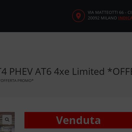
VIA MATTEOTTI 66 - 
20092 MILANO
INDIC
 T4 PHEV AT6 4xe Limited *O
ed *OFFERTA PROMO*
Venduta
🔍