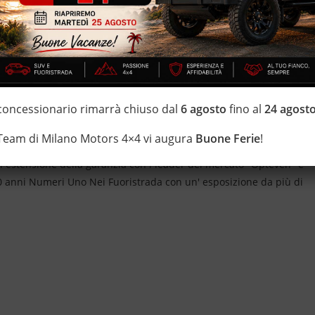
 passaggio di proprietà e oneri di finanziamento esclusi)
n esistate a contattarci *
 concessionario rimarrà chiuso dal
6 agosto
fino al
24 agost
IZZATE CON TRATTAMENTI DI VAPORE, OZONO E
 Team di Milano Motors 4×4 vi augura
Buone Ferie
!
i estensione della garanzia con i leader del mercato ''Opteven'' e
 20 anni Numeri Uno Nei Fuoristrada con un' esposizione da più di