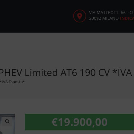
VIA MATTEOTTI 66 - 
20092 MILANO
INDIC
PHEV Limited AT6 190 CV *IVA
 *IVA Esposta*
€
19.900,00
🔍