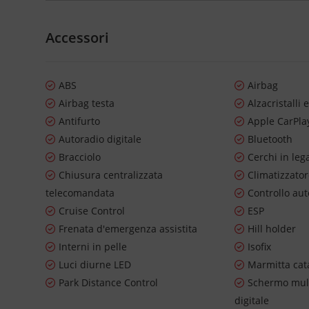
Accessori
ABS
Airbag
Airbag testa
Alzacristalli e
Antifurto
Apple CarPla
Autoradio digitale
Bluetooth
Bracciolo
Cerchi in leg
Chiusura centralizzata
Climatizzato
telecomandata
Controllo au
Cruise Control
ESP
Frenata d'emergenza assistita
Hill holder
Interni in pelle
Isofix
Luci diurne LED
Marmitta cata
Park Distance Control
Schermo mul
digitale