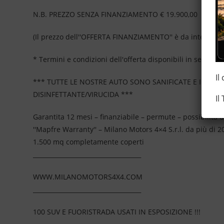
N.B. PREZZO SENZA FINANZIAMENTO € 19.900,00
(Il prezzo dell''OFFERTA FINANZIAMENTO'' è da intendersi
* Termini e condizioni dell'offerta disponibili in sede, no
Il
*** TUTTE LE NOSTRE AUTO SONO SANIFICATE E IGIEN
DISINFETTANTE/VIRUCIDA ***
Il
Garantita 12 mesi – finanziabile – permute – possibilità d
''Mapfre Warranty'' – Milano Motors 4×4 S.r.l. da più di
1.500 mq completamente coperti
____________________________________
WWW.MILANOMOTORS4X4.COM
____________________________________
100 SUV E FUORISTRADA USATI IN ESPOSIZIONE !!!