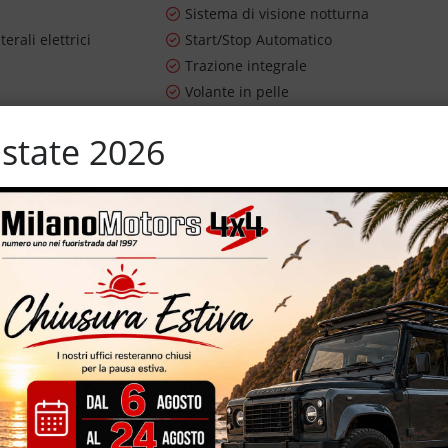
Sistema di visione notturna
terali elettrici
Start/Stop Automatico
n
Trazione integrale
Volante in pelle
state 2026
 – PHEV – Hybrid plug-in – 190 CV – cambio automatico AT6 – 4xe –
y – 130 CV termici + 60 CV motore elettrico – eleganti interni
e multifunzione – cerchi in lega da 19'' – specchietti elettrici – euro
osta
TRE AL FINANZIAMENTO *