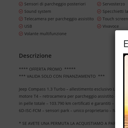
Sensori di parcheggio posteriori
Servosterzo
Sound system
Specchietti la
Telecamera per parcheggio assistito
Touch scree
USB
Vivavoce
Volante multifunzione
E
Descrizione
**** OFFERTA PROMO *****
*** VALIDA SOLO CON FINANZIAMENTO ***
Jeep Compass 1.3 Turbo – allestimento esclusivo Limited
motore T4 – retrocamera per parcheggio assistito – CarPla
in pelle totale – 103.790 km certificati e garantiti – volant
6D-ISC-FCM – sensori park – unico proprietario – IVA esp
* SE AVETE UNA PERMUTA LA ACQUISTIAMO A PARTE OL