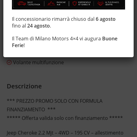
Specchietti laterali elettrici
Start/Stop Automatico
Il concessionario rimarrà chiuso dal
6 agosto
Telecamera per parcheggio assistito
fino al
24 agosto
.
Touch screen
USB
Il Team di Milano Motors 4×4 vi augura
Buone
Vetri oscurati
Ferie
!
Vivavoce
Volante multifunzione
Descrizione
*** PREZZO PROMO SOLO CON FORMULA
FINANZIAMENTO ***
***** Offerta valida solo con finanziamento *****
Jeep Cheroke 2.2 Mjt – 4WD – 195 CV – allestimento