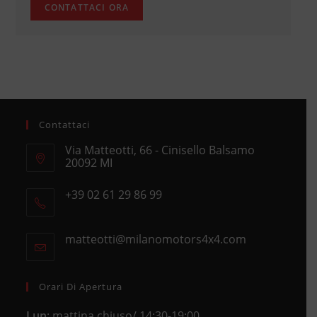
Contattaci
Via Matteotti, 66 - Cinisello Balsamo
20092 MI
Opens
+39 02 61 29 86 99
in
Opens
a
in
new
matteotti@milanomotors4x4.com
Opens
your
tab
in
application
your
application
Orari Di Apertura
Lun
: mattina chiuso/ 14:30-19:00