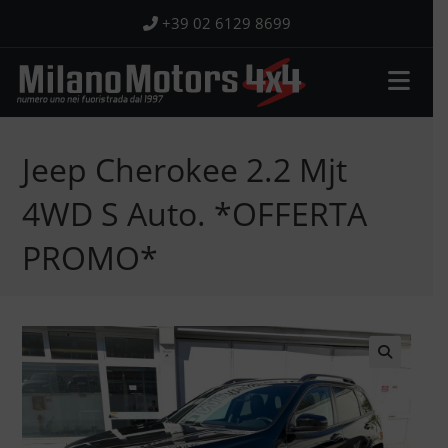
Salta
+39 02 6129 8699
al
contenuto
Jeep Cherokee 2.2 Mjt
4WD S Auto. *OFFERTA
PROMO*
🔍