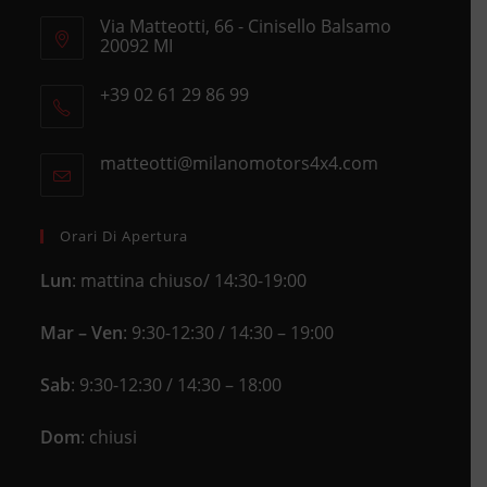
Via Matteotti, 66 - Cinisello Balsamo
20092 MI
Opens
+39 02 61 29 86 99
in
Opens
a
in
new
matteotti@milanomotors4x4.com
Opens
your
tab
in
application
your
application
Orari Di Apertura
Lun
: mattina chiuso/ 14:30-19:00
Mar – Ven
: 9:30-12:30 / 14:30 – 19:00
Sab
: 9:30-12:30 / 14:30 – 18:00
Dom
: chiusi