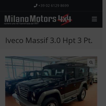
Salta
+39 02 6129 8699
al
contenuto
Iveco Massif 3.0 Hpt 3 Pt.
🔍