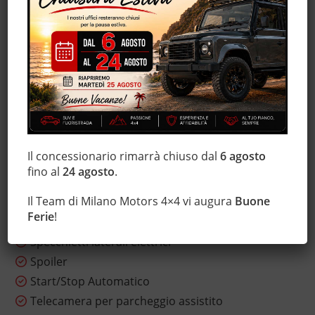
Hill holder
Immobilizzatore elettronico
Interni in pelle
Monitoraggio pressione pneumatici
MP3
Riconoscimento dei segnali stradali
Schermo multifunzione interamente digitale
Sensore di luce
Il concessionario rimarrà chiuso dal
6 agosto
Sensori di parcheggio posteriori
fino al
24 agosto
.
Servosterzo
Il Team di Milano Motors 4×4 vi augura
Buone
Sistema di visione notturna
Ferie
!
Sound system
Specchietti laterali elettrici
Spoiler
Start/Stop Automatico
Telecamera per parcheggio assistito