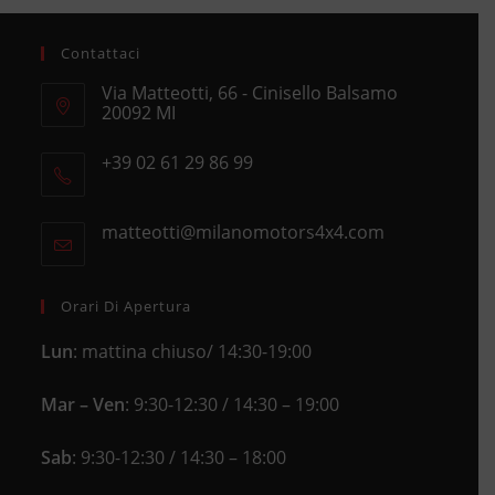
Contattaci
Via Matteotti, 66 - Cinisello Balsamo
20092 MI
Opens
+39 02 61 29 86 99
in
Opens
a
in
new
matteotti@milanomotors4x4.com
Opens
your
tab
in
application
your
application
Orari Di Apertura
Lun
: mattina chiuso/ 14:30-19:00
Mar – Ven
: 9:30-12:30 / 14:30 – 19:00
Sab
: 9:30-12:30 / 14:30 – 18:00