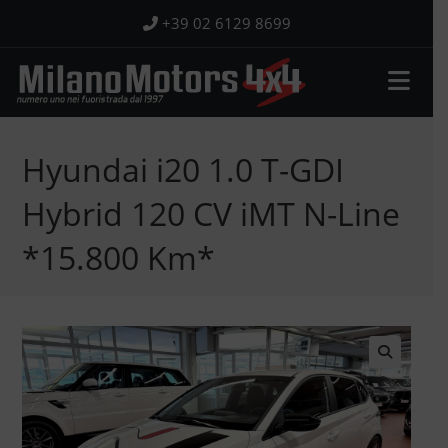
Salta
+39 02 6129 8699
al
contenuto
Hyundai i20 1.0 T-GDI
Hybrid 120 CV iMT N-Line
*15.800 Km*
🔍