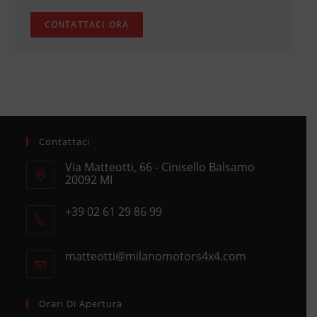
Contattaci
Via Matteotti, 66 - Cinisello Balsamo
20092 MI
Opens
+39 02 61 29 86 99
in
Opens
a
in
new
matteotti@milanomotors4x4.com
Opens
your
tab
in
application
your
application
Orari Di Apertura