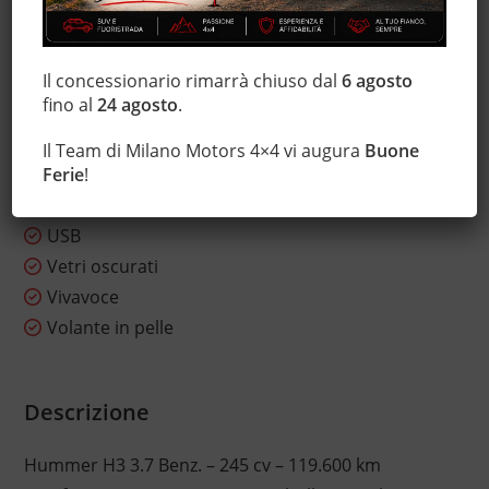
Sensori di parcheggio anteriori
Servosterzo
Il concessionario rimarrà chiuso dal
6 agosto
Sistema di navigazione
fino al
24 agosto
.
Sistema di visione notturna
Specchietti laterali elettrici
Il Team di Milano Motors 4×4 vi augura
Buone
Touch screen
Ferie
!
Trazione integrale
USB
Vetri oscurati
Vivavoce
Volante in pelle
Descrizione
Hummer H3 3.7 Benz. – 245 cv – 119.600 km