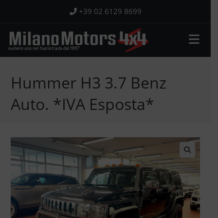
Salta
+39 02 6129 8699
al
contenuto
Hummer H3 3.7 Benz
Auto. *IVA Esposta*
🔍