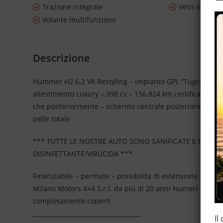
Trazione integrale
Vetri oscurat
Volante multifunzione
Descrizione
Hummer H2 6.2 V8 Restyling – impianto GPL ”Tugra” da 59
allestimento Luxury – 398 cv – 156.824 km certificati e gar
che posteriormente – schermo centrale posteriore – tetto
pelle totale
*** TUTTE LE NOSTRE AUTO SONO SANIFICATE E IGIEN
DISINFETTANTE/VIRUCIDA ***
Finanziabile – permute – possibilità di estensione della
Milano Motors 4×4 S.r.l. da più di 20 anni Numeri Uno N
completamente coperti
____________________________________
Il