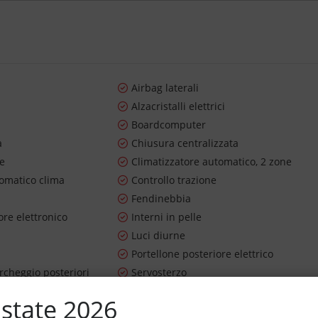
Airbag laterali
Alzacristalli elettrici
Boardcomputer
a
Chiusura centralizzata
re
Climatizzatore automatico, 2 zone
tomatico clima
Controllo trazione
Fendinebbia
re elettronico
Interni in pelle
Luci diurne
Portellone posteriore elettrico
rcheggio posteriori
Servosterzo
 pneumatiche
Specchietti laterali elettrici
state 2026
ama
Tettuccio apribile