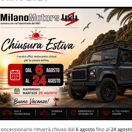
i
Volante in pelle
 litri installato a novembre 2019 – cambio automatico –
antiti – cerchi in lega da 17” – sedili riscaldabili sia anteriormente
 panoramico/apribile- sensori park – 4WD – 5 posti – interni in
IZZATE CON TRATTAMENTI DI VAPORE, OZONO E
 garanzia con i leader del mercato ”Opteven” e ”Mapfre Warranty” –
ei Fuoristrada con un’ esposizione da più di 1.500 mq
 concessionario rimarrà chiuso dal
6 agosto
fino al
24 agost