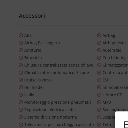
Accessori
ABS
Airbag
Airbag Passeggero
Airbag testa
Antifurto
Autoradio
Bracciolo
Cerchi in leg
Chiusura centralizzata senza chiave
Climatizzato
Climatizzatore automatico, 3 zone
Controllo au
Cruise Control
ESP
Hill holder
Immobilizzato
Isofix
Lettore CD
Monitoraggio pressione pneumatici
MP3
Regolazione elettrica sedili
Sensori di pa
Sistema di visione notturna
Sospensioni
E
Telecamera per parcheggio assistito
Tetto panor