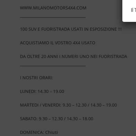
WWW.MILANOMOTORS4X4.COM
Il
____________________________________
100 SUV E FUORISTRADA USATI IN ESPOSIZIONE !!!
ACQUISTIAMO IL VOSTRO 4X4 USATO
DA OLTRE 20 ANNI I NUMERI UNO NEI FUORISTRADA
____________________________________
I NOSTRI ORARI:
LUNEDI: 14.30 – 19.00
MARTEDI / VENERDI: 9.30 – 12.30 / 14.30 – 19.00
SABATO: 9.30 – 12.30 / 14.30 – 18.00
DOMENICA: Chiusi