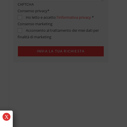
CAPTCHA
Consenso privacy
*
Ho letto e accetto
l'informativa privacy
*
Consenso marketing
Acconsento al trattamento dei miei dati per
finalità di marketing
X