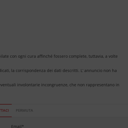
ate con ogni cura affinché fossero complete, tuttavia, a volte
dicati, la corrispondenza dei dati descritti. L’ annuncio non ha
 eventuali involontarie incongruenze, che non rappresentano in
TACI
PERMUTA
Email
*