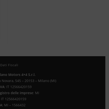
Dati Fiscali
lano Motors 4×4 S.r.l.
a Novara, 545 – 20153 – Milano (MI)
IVA
:
IT 12566420159
gistro delle imprese
:
MI
IT 12566420159
EA
:
MI – 1566432