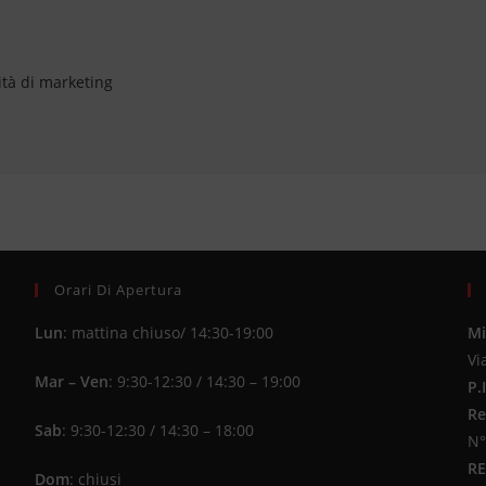
ità di marketing
Orari Di Apertura
Lun
: mattina chiuso/ 14:30-19:00
Mi
Vi
Mar – Ven
: 9:30-12:30 / 14:30 – 19:00
P.
Re
Sab
: 9:30-12:30 / 14:30 – 18:00
N°
R
Dom
: chiusi