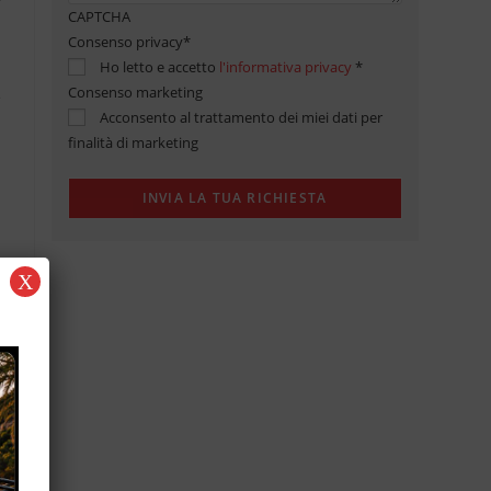
CAPTCHA
Consenso privacy
*
Ho letto e accetto
l'informativa privacy
*
Consenso marketing
Acconsento al trattamento dei miei dati per
finalità di marketing
X