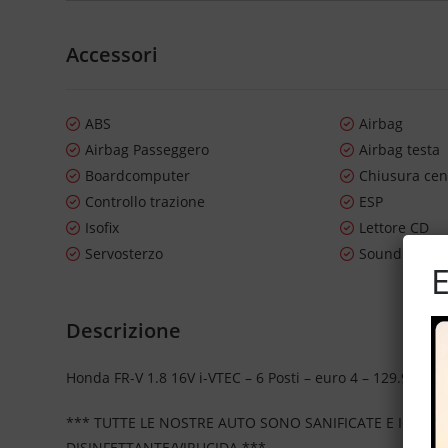
Accessori
ABS
Airbag
Airbag Passeggero
Airbag testa
Boardcomputer
Chiusura cen
Controllo trazione
ESP
Isofix
Lettore CD
Servosterzo
Sound syste
E
Descrizione
Honda FR-V 1.8 16V i-VTEC – 6 Posti – euro 4 – 129.998 km c
*** TUTTE LE NOSTRE AUTO SONO SANIFICATE E IGIEN
DISINFETTANTE/VIRUCIDA ***