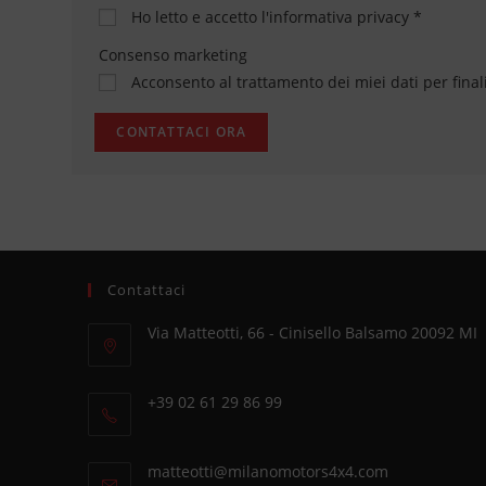
Ho letto e accetto
l'informativa privacy
*
Consenso marketing
Acconsento al trattamento dei miei dati per final
Contattaci
Via Matteotti, 66 - Cinisello Balsamo 20092 MI
Opens
in
+39 02 61 29 86 99
a
Opens
new
in
tab
Opens
matteotti@milanomotors4x4.com
your