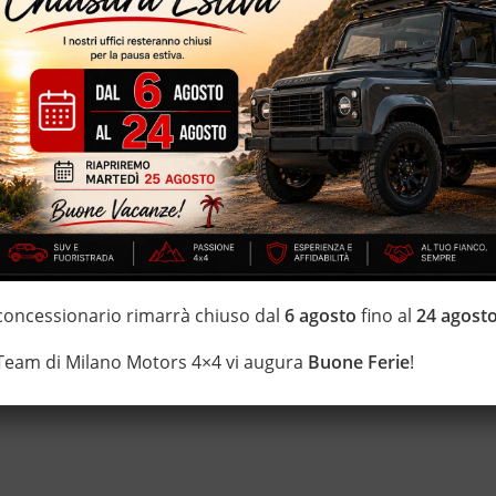
di estensione della garanzia con i leader del mercato ”Opteven” e
0 anni Numeri Uno Nei Fuoristrada con un’ esposizione da più di
 concessionario rimarrà chiuso dal
6 agosto
fino al
24 agost
 Team di Milano Motors 4×4 vi augura
Buone Ferie
!