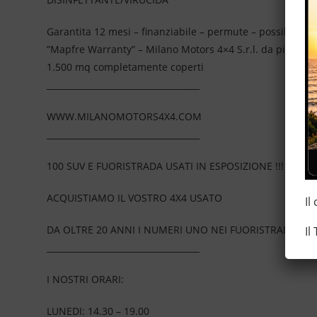
Garantita 12 mesi – finanziabile – permute – possibilità 
”Mapfre Warranty” – Milano Motors 4×4 S.r.l. da più di 2
1.500 mq completamente coperti
____________________________________
WWW.MILANOMOTORS4X4.COM
____________________________________
100 SUV E FUORISTRADA USATI IN ESPOSIZIONE !!!
ACQUISTIAMO IL VOSTRO 4X4 USATO
Il
DA OLTRE 20 ANNI I NUMERI UNO NEI FUORISTRADA
Il
____________________________________
I NOSTRI ORARI:
LUNEDI: 14.30 – 19.00