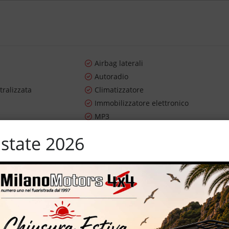
Airbag laterali
Autoradio
tralizzata
Climatizzatore
Immobilizzatore elettronico
MP3
m
Specchietti laterali elettrici
state 2026
ertificati e garantiti – cerchi in lega da 16”
IZZATE CON TRATTAMENTI DI VAPORE, OZONO E