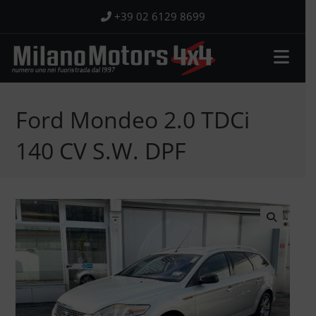
Salta
+39 02 6129 8699
al
contenuto
Ford Mondeo 2.0 TDCi
140 CV S.W. DPF
🔍