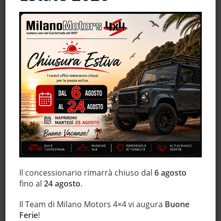
Chiusura centralizzata senza chiave
Chiusura centralizzata telecomandata
Climatizzatore
Controllo trazione
ESP
Fendinebbia
Filtro antiparticolato
Immobilizzatore elettronico
Luci diurne
Monitoraggio pressione pneumatici
MP3
Regolazione elettrica sedili
Il concessionario rimarrà chiuso dal
6 agosto
Servosterzo
fino al
24 agosto
.
Volante multifunzione
Il Team di Milano Motors 4×4 vi augura
Buone
Ferie
!