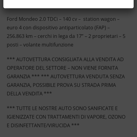
Descrizione
Ford Mondeo 2.0 TDCi – 140 cv – station wagon –
euro 4 con dispositivo antiparticolato (FAP) –
256.863 km – cerchi in lega da 17” – 2 proprietari – 5
posti – volante multifunzione
*** AUTOVETTURA CONSIGLIATA ALLA VENDITA AD
OPERATORE DEL SETTORE – NON VIENE FORNITA
GARANZIA *** *** AUTOVETTURA VENDUTA SENZA
GARANZIA, POSSIBILE PROVA SU STRADA PRIMA
DELLA VENDITA ***
*** TUTTE LE NOSTRE AUTO SONO SANIFICATE E
IGIENIZZATE CON TRATTAMENTI DI VAPORE, OZONO
E DISINFETTANTE/VIRUCIDA ***