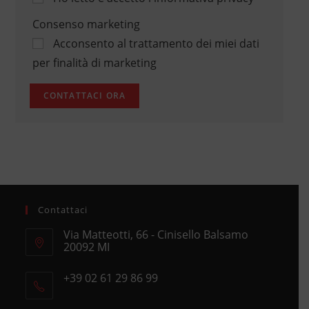
Consenso marketing
Acconsento al trattamento dei miei dati
per finalità di marketing
Contattaci
Via Matteotti, 66 - Cinisello Balsamo
20092 MI
Opens
+39 02 61 29 86 99
in
Opens
a