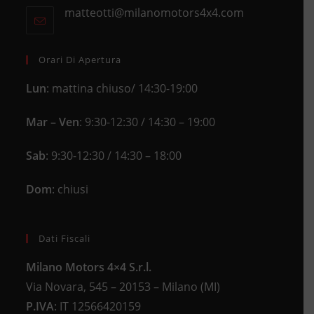
in
new
matteotti@milanomotors4x4.com
Opens
your
tab
in
application
your
application
Orari Di Apertura
Lun
: mattina chiuso/ 14:30-19:00
Mar – Ven
: 9:30-12:30 / 14:30 – 19:00
Sab
: 9:30-12:30 / 14:30 – 18:00
Dom
: chiusi
Dati Fiscali
Milano Motors 4×4 S.r.l.
Via Novara, 545 – 20153 – Milano (MI)
P.IVA
:
IT 12566420159