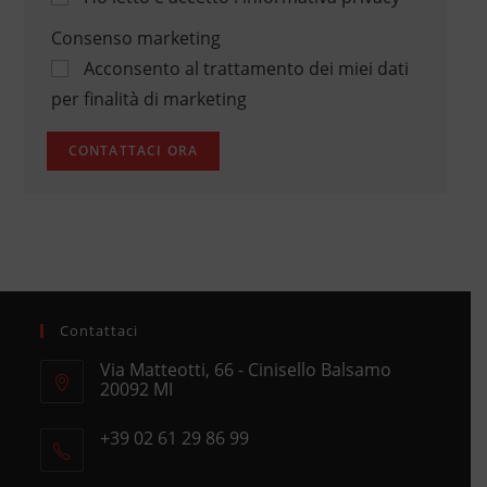
Consenso marketing
Acconsento al trattamento dei miei dati
per finalità di marketing
Contattaci
Via Matteotti, 66 - Cinisello Balsamo
20092 MI
Opens
+39 02 61 29 86 99
in
Opens
a