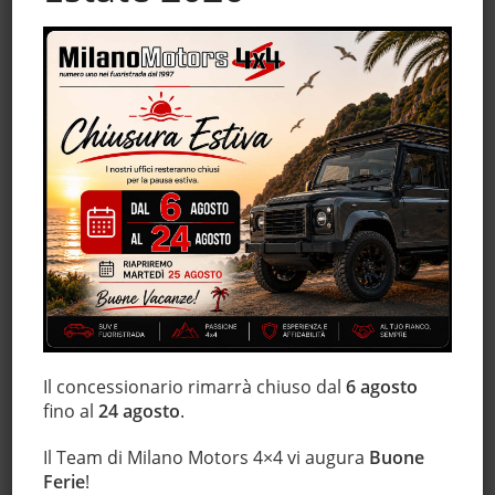
Chiusura centralizzata senza chiave
Chiusura centralizzata telecomandata
Climatizzatore
Controllo trazione
ESP
Fendinebbia
Filtro antiparticolato
Immobilizzatore elettronico
Luci diurne
Monitoraggio pressione pneumatici
MP3
Regolazione elettrica sedili
Il concessionario rimarrà chiuso dal
6 agosto
Servosterzo
fino al
24 agosto
.
Volante multifunzione
Il Team di Milano Motors 4×4 vi augura
Buone
Ferie
!