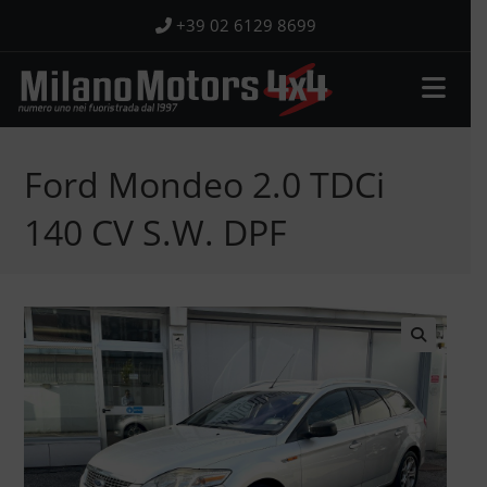
Salta
+39 02 6129 8699
al
contenuto
Ford Mondeo 2.0 TDCi
140 CV S.W. DPF
🔍