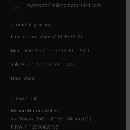
in
new
matteotti@milanomotors4x4.com
Opens
your
tab
in
application
your
application
Orari Di Apertura
Lun
: mattina chiuso/ 14:30-19:00
Mar – Ven
: 9:30-12:30 / 14:30 – 19:00
Sab
: 9:30-12:30 / 14:30 – 18:00
Dom
: chiusi
Dati Fiscali
Milano Motors 4×4 S.r.l.
Via Novara, 545 – 20153 – Milano (MI)
P.IVA
:
IT 12566420159