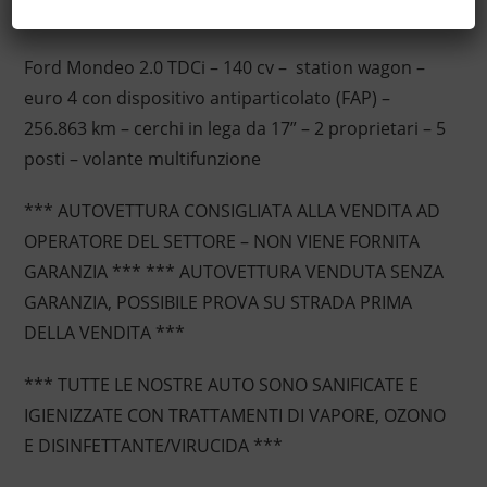
Descrizione
Ford Mondeo 2.0 TDCi – 140 cv – station wagon –
euro 4 con dispositivo antiparticolato (FAP) –
256.863 km – cerchi in lega da 17” – 2 proprietari – 5
posti – volante multifunzione
*** AUTOVETTURA CONSIGLIATA ALLA VENDITA AD
OPERATORE DEL SETTORE – NON VIENE FORNITA
GARANZIA *** *** AUTOVETTURA VENDUTA SENZA
GARANZIA, POSSIBILE PROVA SU STRADA PRIMA
DELLA VENDITA ***
*** TUTTE LE NOSTRE AUTO SONO SANIFICATE E
IGIENIZZATE CON TRATTAMENTI DI VAPORE, OZONO
E DISINFETTANTE/VIRUCIDA ***