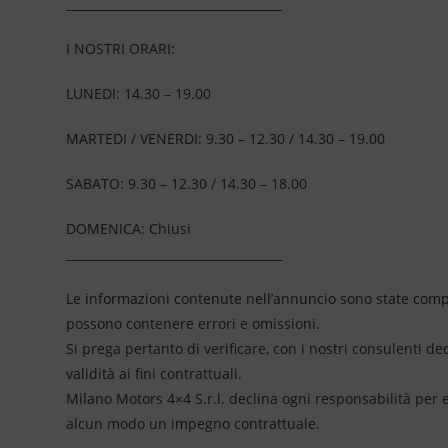
____________________________________
I NOSTRI ORARI:
LUNEDI: 14.30 – 19.00
MARTEDI / VENERDI: 9.30 – 12.30 / 14.30 – 19.00
SABATO: 9.30 – 12.30 / 14.30 – 18.00
DOMENICA: Chiusi
____________________________________
Le informazioni contenute nell’annuncio sono state compil
possono contenere errori e omissioni.
Si prega pertanto di verificare, con i nostri consulenti de
validità ai fini contrattuali.
Milano Motors 4×4 S.r.l. declina ogni responsabilità per
alcun modo un impegno contrattuale.