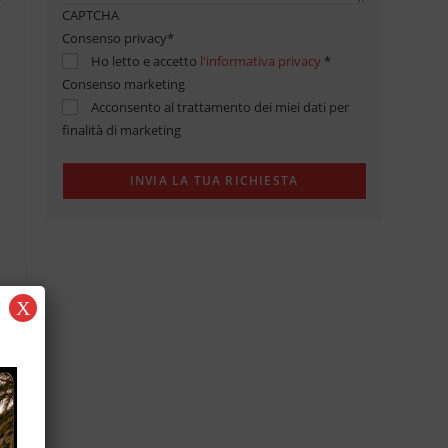
CAPTCHA
Consenso privacy
*
Ho letto e accetto
l'informativa privacy
*
Consenso marketing
Acconsento al trattamento dei miei dati per
finalità di marketing
X