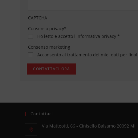
CAPTCHA
Consenso privacy
*
Ho letto e accetto
l'informativa privacy
*
Consenso marketing
Acconsento al trattamento dei miei dati per final
Contattaci
Via Matteotti, 66 - Cinisello Balsamo 20092 MI
Opens