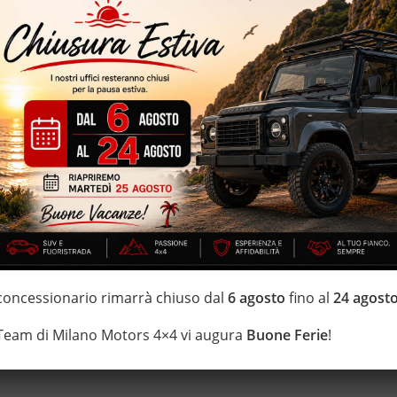
parcheggio assistito – baule elttrico – tetto apribile – volante
etallizzata – eleganti interni in pelle totale
IZZATE CON TRATTAMENTI DI VAPORE, OZONO E
 garanzia con i leader del mercato ”Opteven” e ”Mapfre Warranty” –
ei Fuoristrada con un’ esposizione da più di 1.500 mq
 concessionario rimarrà chiuso dal
6 agosto
fino al
24 agost
 Team di Milano Motors 4×4 vi augura
Buone Ferie
!