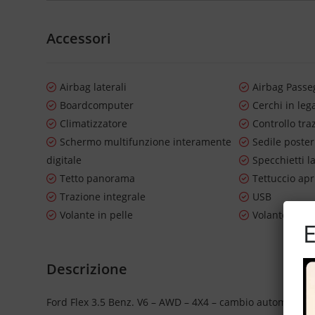
Accessori
Airbag laterali
Airbag Passe
Boardcomputer
Cerchi in leg
Climatizzatore
Controllo tra
Schermo multifunzione interamente
Sedile poste
digitale
Specchietti la
Tetto panorama
Tettuccio apr
Trazione integrale
USB
Volante in pelle
Volante mult
E
Descrizione
Ford Flex 3.5 Benz. V6 – AWD – 4X4 – cambio automatico – 7