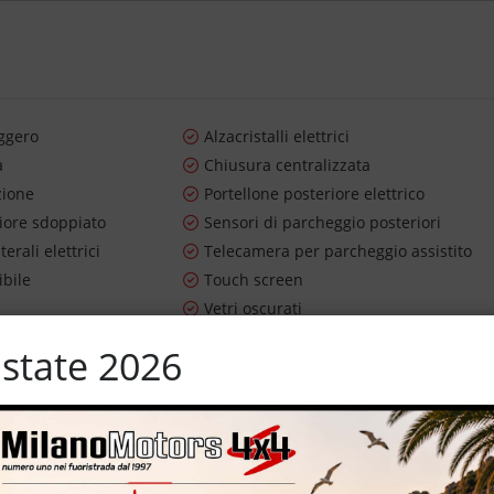
ggero
Alzacristalli elettrici
a
Chiusura centralizzata
zione
Portellone posteriore elettrico
riore sdoppiato
Sensori di parcheggio posteriori
terali elettrici
Telecamera per parcheggio assistito
ibile
Touch screen
Vetri oscurati
ifunzione
state 2026
 Posti – 200.288 km certificati e garantiti – cerchi in lega da 19” –