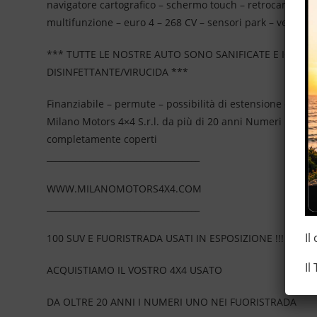
navigatore cartografico – schermo touch – retrocamera per 
multifunzione – euro 4 – 268 CV – sensori park – vernice m
*** TUTTE LE NOSTRE AUTO SONO SANIFICATE E IGIEN
DISINFETTANTE/VIRUCIDA ***
Finanziabile – permute – possibilità di estensione della
Milano Motors 4×4 S.r.l. da più di 20 anni Numeri Uno N
completamente coperti
____________________________________
WWW.MILANOMOTORS4X4.COM
____________________________________
Il
100 SUV E FUORISTRADA USATI IN ESPOSIZIONE !!!
Il
ACQUISTIAMO IL VOSTRO 4X4 USATO
DA OLTRE 20 ANNI I NUMERI UNO NEI FUORISTRADA