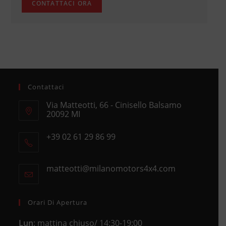
Contattaci
Via Matteotti, 66 - Cinisello Balsamo
20092 MI
Opens
+39 02 61 29 86 99
in
Opens
a
in
new
matteotti@milanomotors4x4.com
Opens
your
tab
in
application
your
application
Orari Di Apertura
Lun
: mattina chiuso/ 14:30-19:00