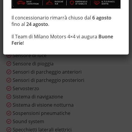
MP3
Park Distance Control
Il concessionario rimarrà chiuso dal
6 agosto
Regolazione elettrica sedili
fino al
24 agosto
.
Riscaldamento ausiliario
Il Team di Milano Motors 4×4 vi augura
Buone
Ruotino
Ferie
!
Schermo multifunzione interamente digitale
Sensore di luce
Sensore di pioggia
Sensori di parcheggio anteriori
Sensori di parcheggio posteriori
Servosterzo
Sistema di navigazione
Sistema di visione notturna
Sospensioni pneumatiche
Sound system
Specchietti laterali elettrici