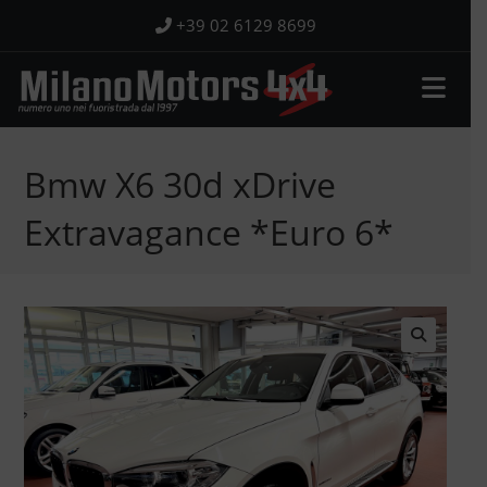
Salta
+39 02 6129 8699
al
contenuto
Bmw X6 30d xDrive
Extravagance *Euro 6*
🔍